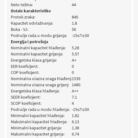
Neto težina:
44
Ostale karakteristike
Protok zraka:
840
Kapacitet odvlaživanja:
1.8
Buka - VJ:
56
Područje rada u modu grijanja:
-15≤T≤30
Energija i potrošnja
Nominalni kapacitet hlađenja:
5.28
Nominalni kapacitet grijanja:
5.57
Energetska klasa grijanja:
A+
EER koeficijent:
0
COP koeficijent:
0
Nominalna ulazna snaga hlađenj:
1539
Nominalna ulazna snaga grijanj:
1480
Energetska klasa hlađenja:
A++
SEER koeficijent:
7.1
SCOP koeficijent:
4
Područje rada u modu hlađenja:
-15≤T≤50
Minimalni kapacitet hlađenja:
1.82
Maksimalni kapacitet hlađenja:
6.13
Minimalni kapacitet grijanja:
1.38
Maksimalni kapacitet grijanja:
6.74