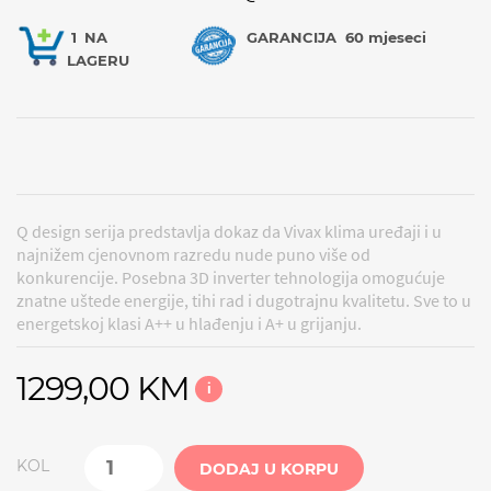
1
NA
GARANCIJA
60 mjeseci
LAGERU
Q design serija predstavlja dokaz da Vivax klima uređaji i u
najnižem cjenovnom razredu nude puno više od
konkurencije. Posebna 3D inverter tehnologija omogućuje
znatne uštede energije, tihi rad i dugotrajnu kvalitetu. Sve to u
energetskoj klasi A++ u hlađenju i A+ u grijanju.
1299,00 KM
i
KOL
DODAJ U KORPU