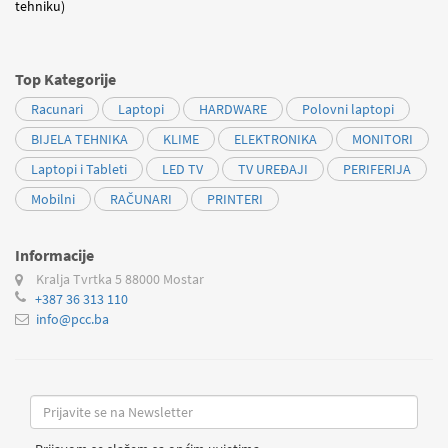
tehniku)
Top Kategorije
Racunari
Laptopi
HARDWARE
Polovni laptopi
BIJELA TEHNIKA
KLIME
ELEKTRONIKA
MONITORI
Laptopi i Tableti
LED TV
TV UREĐAJI
PERIFERIJA
Mobilni
RAČUNARI
PRINTERI
Informacije
Kralja Tvrtka 5
88000 Mostar
+387 36 313 110
info@pcc.ba