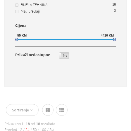
18
BIJELA TEHNIKA
3
Mali uređaji
Cijena
55
KM
4410
KM
Prikaži nedostupne
Da
Ne
Sortiranje
Prikazano
1–18
od
18
rezultata
Pregled
12
/
24
/
50
/
100
/
Svi