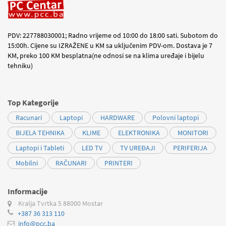
PDV: 227788030001; Radno vrijeme od 10:00 do 18:00 sati. Subotom do
15:00h. Cijene su IZRAŽENE u KM sa uključenim PDV-om. Dostava je 7
KM, preko 100 KM besplatna(ne odnosi se na klima uređaje i bijelu
tehniku)
Top Kategorije
Racunari
Laptopi
HARDWARE
Polovni laptopi
BIJELA TEHNIKA
KLIME
ELEKTRONIKA
MONITORI
Laptopi i Tableti
LED TV
TV UREĐAJI
PERIFERIJA
Mobilni
RAČUNARI
PRINTERI
Informacije
Kralja Tvrtka 5
88000 Mostar
+387 36 313 110
info@pcc.ba