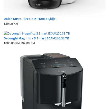
Dolce Gusto Piccolo KP1A0131,bijeli
139,00 KM
DeLonghi Magnifica S Smart ECAM250.33.TB
1000,00 KM
799,00 KM