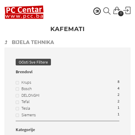
0
KAFEMATI
BIJELA TEHNIKA
Očisti Sve Filtere
Brendovi
8
Krups
4
Bosch
2
DELONGHI
2
Tefal
1
Tesla
1
Siemens
Kategorije