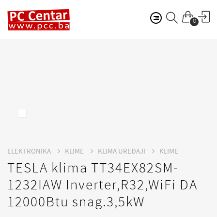
0
ELEKTRONIKA
KLIME
KLIMA UREĐAJI
KLIME
TESLA klima TT34EX82SM-
1232IAW Inverter,R32,WiFi DA
12000Btu snag.3,5kW