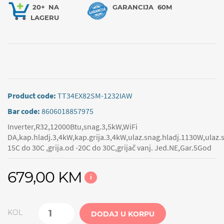
20+
NA
GARANCIJA
60M
LAGERU
Product code:
TT34EX82SM-1232IAW
Bar code:
8606018857975
Inverter,R32,12000Btu,snag.3,5kW,WiFi
DA,kap.hladj.3,4kW,kap.grija.3,4kW,ulaz.snag.hladj.1130W,ulaz.s
15C do 30C ,grija.od -20C do 30C,grijač vanj. Jed.NE,Gar.5God
679,00 KM
i
KOL
DODAJ U KORPU