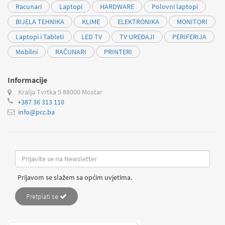
Racunari
Laptopi
HARDWARE
Polovni laptopi
BIJELA TEHNIKA
KLIME
ELEKTRONIKA
MONITORI
Laptopi i Tableti
LED TV
TV UREĐAJI
PERIFERIJA
Mobilni
RAČUNARI
PRINTERI
Informacije
Kralja Tvrtka 5
88000 Mostar
+387 36 313 110
info@pcc.ba
Prijavom se slažem sa općim uvjetima.
Pretplati se