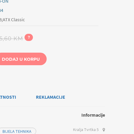
B-ON
34
;ATX Classic
?
5,60 KM
DODAJ U KORPU
ATNOSTI
REKLAMACIJE
Informacije
Kralja Tvrtka 5
BIJELA TEHNIKA