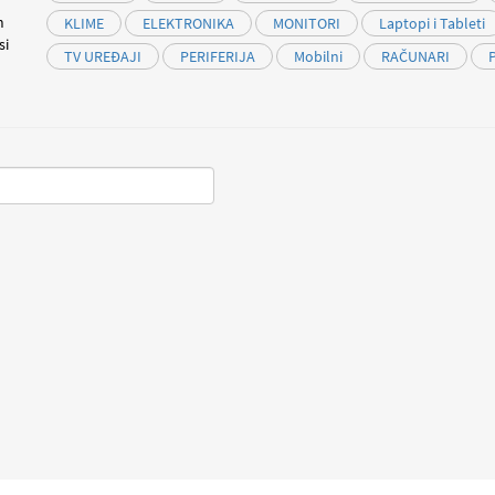
m
KLIME
ELEKTRONIKA
MONITORI
Laptopi i Tableti
si
TV UREĐAJI
PERIFERIJA
Mobilni
RAČUNARI