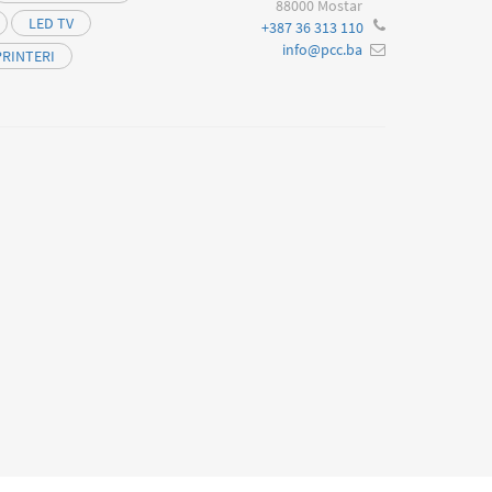
88000 Mostar
LED TV
+387 36 313 110
info@pcc.ba
PRINTERI