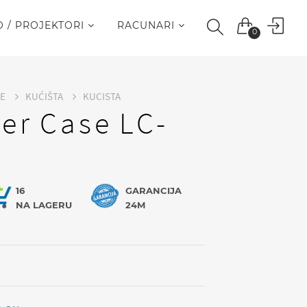
O / PROJEKTORI
RACUNARI
0
RE
KUĆIŠTA
KUCISTA
er Case LC-
16
GARANCIJA
NA LAGERU
24M