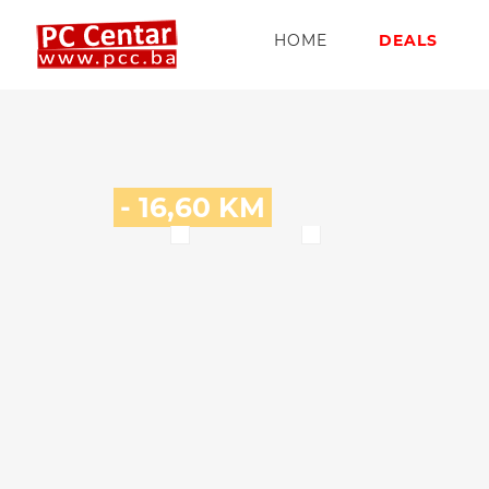
HOME
DEALS
- 16,60 KM