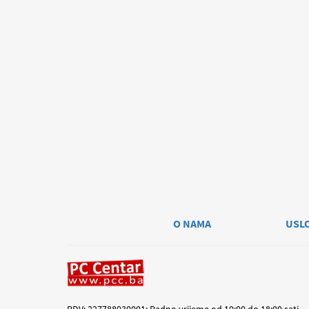
O NAMA
USL
PDV: 227788030001; Radno vrijeme od 10:00 do 18:00 sati.