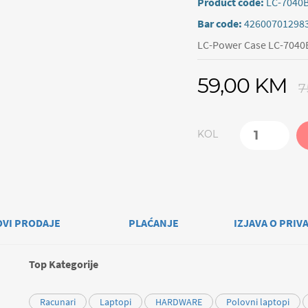
Product code:
LC-7040
Bar code:
42600701298
LC-Power Case LC-7040B
59,00 KM
7
KOL
OVI PRODAJE
PLAĆANJE
IZJAVA O PRIV
Top Kategorije
Racunari
Laptopi
HARDWARE
Polovni laptopi