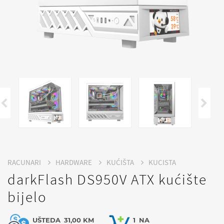
RACUNARI
HARDWARE
KUĆIŠTA
KUCISTA
darkFlash DS950V ATX kućište
bijelo
UŠTEDA
31,00 KM
1
NA