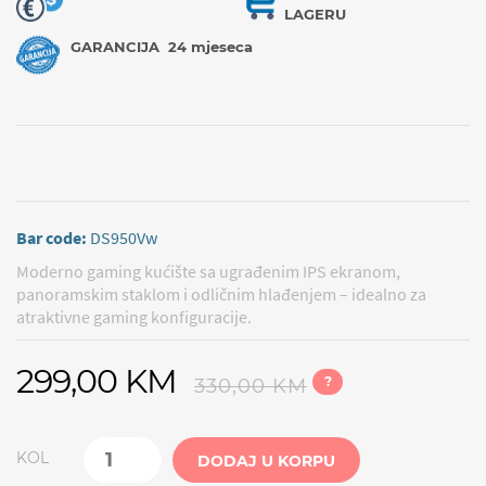
LAGERU
GARANCIJA
24 mjeseca
Bar code:
DS950Vw
Moderno gaming kućište sa ugrađenim IPS ekranom,
panoramskim staklom i odličnim hlađenjem – idealno za
atraktivne gaming konfiguracije.
299,00 KM
?
330,00 KM
KOL
DODAJ U KORPU