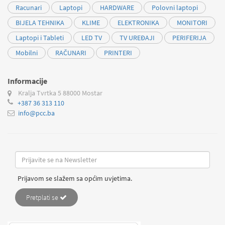
Racunari
Laptopi
HARDWARE
Polovni laptopi
BIJELA TEHNIKA
KLIME
ELEKTRONIKA
MONITORI
Laptopi i Tableti
LED TV
TV UREĐAJI
PERIFERIJA
Mobilni
RAČUNARI
PRINTERI
Informacije
Kralja Tvrtka 5
88000 Mostar
+387 36 313 110
info@pcc.ba
Prijavom se slažem sa općim uvjetima.
Pretplati se