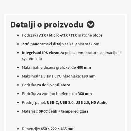
Detalji o proizvodu
Podržava
ATX / Micro-ATX / ITX
matične ploče
270° panoramski dizajn
sa kaljenim staklom
Integrisani IPS ekran
za prikaz temperature, animacija ili
system info
Maksimalna dužina grafičke:
do 400 mm
Maksimalna visina CPU hladnjaka:
180 mm
Podrška za
do 9 ventilatora
Podrška za vodeno hlađenje do
360 mm
Prednji panel:
USB-C, USB 3.0, USB 2.0, HD Audio
Materijal:
SPCC čelik + tempered glass
Dimenzije:
450 × 222 × 465 mm