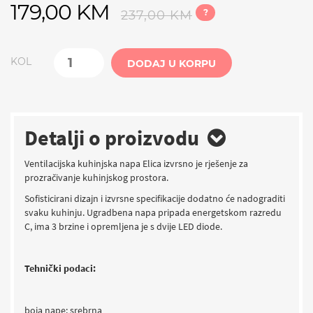
179,00 KM
?
237,00 KM
KOL
DODAJ U KORPU
Detalji o proizvodu
Ventilacijska kuhinjska napa Elica izvrsno je rješenje za
prozračivanje kuhinjskog prostora.
Sofisticirani dizajn i izvrsne specifikacije dodatno će nadograditi
svaku kuhinju. Ugradbena napa pripada energetskom razredu
C, ima 3 brzine i opremljena je s dvije LED diode.
Tehnički podaci:
boja nape: srebrna