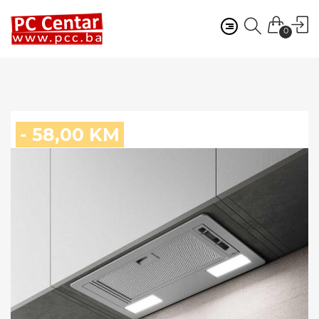
0
- 58,00 KM