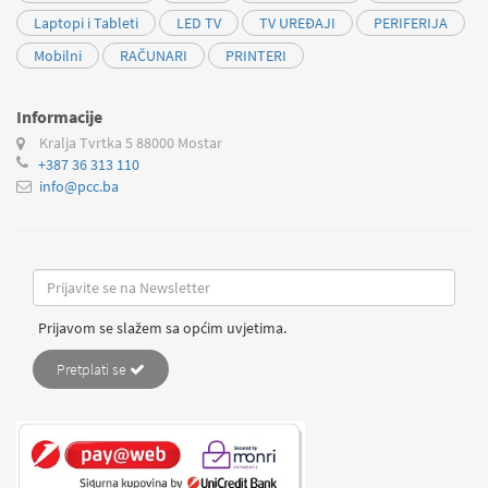
Laptopi i Tableti
LED TV
TV UREĐAJI
PERIFERIJA
Mobilni
RAČUNARI
PRINTERI
Informacije
Kralja Tvrtka 5
88000 Mostar
+387 36 313 110
info@pcc.ba
Prijavom se slažem sa općim uvjetima.
Pretplati se