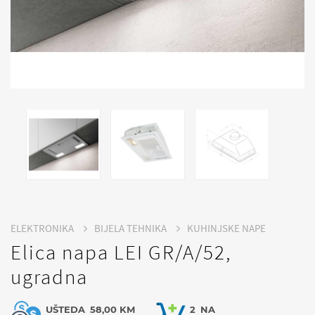
ELEKTRONIKA
BIJELA TEHNIKA
KUHINJSKE NAPE
Elica napa LEI GR/A/52,
ugradna
UŠTEDA
58,00 KM
2
NA