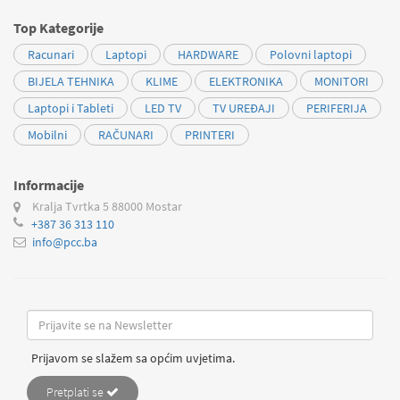
Top Kategorije
Racunari
Laptopi
HARDWARE
Polovni laptopi
BIJELA TEHNIKA
KLIME
ELEKTRONIKA
MONITORI
Laptopi i Tableti
LED TV
TV UREĐAJI
PERIFERIJA
Mobilni
RAČUNARI
PRINTERI
Informacije
Kralja Tvrtka 5
88000 Mostar
+387 36 313 110
info@pcc.ba
Prijavom se slažem sa općim uvjetima.
Pretplati se