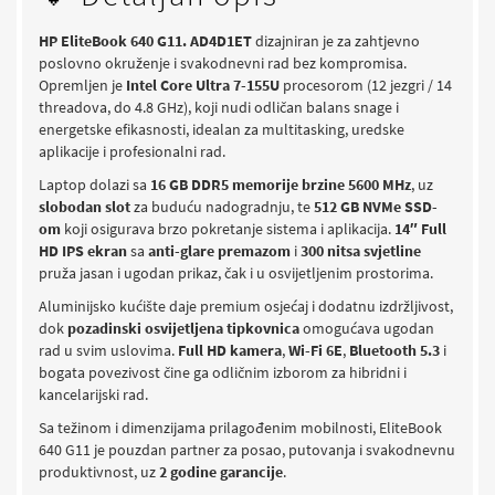
HP EliteBook 640 G11. AD4D1ET
dizajniran je za zahtjevno
poslovno okruženje i svakodnevni rad bez kompromisa.
Opremljen je
Intel Core Ultra 7-155U
procesorom (12 jezgri / 14
threadova, do 4.8 GHz), koji nudi odličan balans snage i
energetske efikasnosti, idealan za multitasking, uredske
aplikacije i profesionalni rad.
Laptop dolazi sa
16 GB DDR5 memorije brzine 5600 MHz
, uz
slobodan slot
za buduću nadogradnju, te
512 GB NVMe SSD-
om
koji osigurava brzo pokretanje sistema i aplikacija.
14″ Full
HD IPS ekran
sa
anti-glare premazom
i
300 nitsa svjetline
pruža jasan i ugodan prikaz, čak i u osvijetljenim prostorima.
Aluminijsko kućište daje premium osjećaj i dodatnu izdržljivost,
dok
pozadinski osvijetljena tipkovnica
omogućava ugodan
rad u svim uslovima.
Full HD kamera
,
Wi-Fi 6E
,
Bluetooth 5.3
i
bogata povezivost čine ga odličnim izborom za hibridni i
kancelarijski rad.
Sa težinom i dimenzijama prilagođenim mobilnosti, EliteBook
640 G11 je pouzdan partner za posao, putovanja i svakodnevnu
produktivnost, uz
2 godine garancije
.