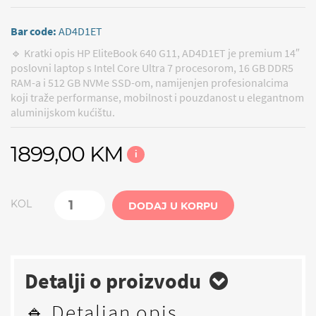
Bar code:
AD4D1ET
🔹 Kratki opis HP EliteBook 640 G11, AD4D1ET je premium 14″
poslovni laptop s Intel Core Ultra 7 procesorom, 16 GB DDR5
RAM-a i 512 GB NVMe SSD-om, namijenjen profesionalcima
koji traže performanse, mobilnost i pouzdanost u elegantnom
aluminijskom kućištu.
1899,00 KM
i
KOL
DODAJ U KORPU
Detalji o proizvodu
🔹 Detaljan opis