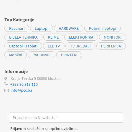
Top Kategorije
Racunari
Laptopi
HARDWARE
Polovni laptopi
BIJELA TEHNIKA
KLIME
ELEKTRONIKA
MONITORI
Laptopi i Tableti
LED TV
TV UREĐAJI
PERIFERIJA
Mobilni
RAČUNARI
PRINTERI
Informacije
Kralja Tvrtka 5
88000 Mostar
+387 36 313 110
info@pcc.ba
Prijavom se slažem sa općim uvjetima.