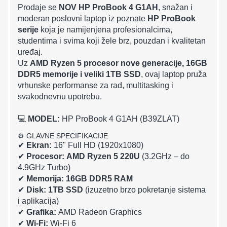
Prodaje se
NOV HP ProBook 4 G1AH
, snažan i
moderan poslovni laptop iz poznate
HP ProBook
serije
koja je namijenjena profesionalcima,
studentima i svima koji žele brz, pouzdan i kvalitetan
uređaj.
Uz
AMD Ryzen 5 procesor nove generacije, 16GB
DDR5 memorije i veliki 1TB SSD
, ovaj laptop pruža
vrhunske performanse za rad, multitasking i
svakodnevnu upotrebu.
💻
MODEL:
HP ProBook 4 G1AH (B39ZLAT)
⚙️ GLAVNE SPECIFIKACIJE
✔
Ekran:
16" Full HD (1920x1080)
✔
Procesor:
AMD Ryzen 5 220U
(3.2GHz – do
4.9GHz Turbo)
✔
Memorija:
16GB DDR5 RAM
✔
Disk:
1TB SSD
(izuzetno brzo pokretanje sistema
i aplikacija)
✔
Grafika:
AMD Radeon Graphics
✔
Wi-Fi:
Wi-Fi 6