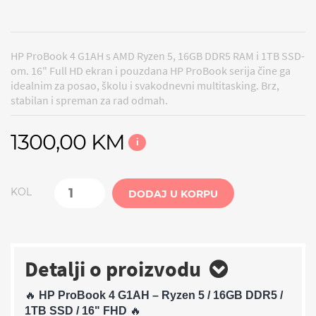
HP ProBook 4 G1AH s AMD Ryzen 5, 16GB DDR5 RAM i 1TB SSD-
om. 16" Full HD ekran i pouzdana HP ProBook serija čine ga
idealnim za posao, školu i svakodnevni multitasking. Brz,
stabilan i spreman za rad odmah.
1300,00 KM
i
KOL
DODAJ U KORPU
Detalji o proizvodu
🔥
HP ProBook 4 G1AH – Ryzen 5 / 16GB DDR5 /
1TB SSD / 16" FHD
🔥