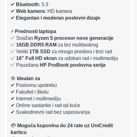
✔
Bluetooth:
5.3
✔
Web kamera:
HD kamera
✔
Elegantan i moderan poslovni dizajn
⚡
Prednosti laptopa
✅ Snažan
Ryzen 5 procesor nove generacije
✅
16GB DDR5 RAM
za brz multitasking
✅ Veliki
1TB SSD
za mnogo prostora i brzi rad
✅
16" Full HD ekran
za udoban rad i multimediju
✅ Pouzdana
HP ProBook poslovna serija
🎯
Idealan za
✔ Poslovnu upotrebu
✔ Fakultet i školu
✔ Internet i multimediju
✔ Online sastanke i rad od kuće
✔ Svakodnevni rad bez usporavanja
💳
Moguća kupovina do 24 rate uz UniCredit
karticu