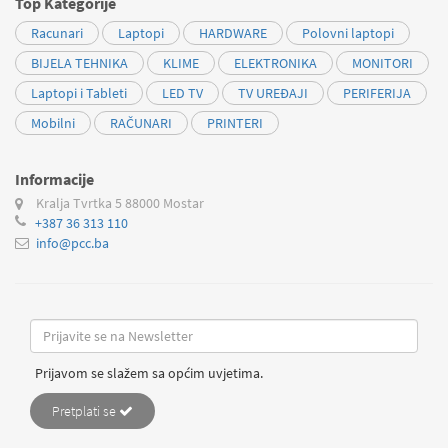
Top Kategorije
Racunari
Laptopi
HARDWARE
Polovni laptopi
BIJELA TEHNIKA
KLIME
ELEKTRONIKA
MONITORI
Laptopi i Tableti
LED TV
TV UREĐAJI
PERIFERIJA
Mobilni
RAČUNARI
PRINTERI
Informacije
Kralja Tvrtka 5
88000 Mostar
+387 36 313 110
info@pcc.ba
Prijavom se slažem sa općim uvjetima.
Pretplati se