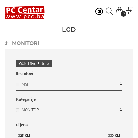
0
LCD
MONITORI
Očisti Sve Filtere
Brendovi
1
MSI
Kategorije
1
MONITORI
Cijena
325
KM
330
KM