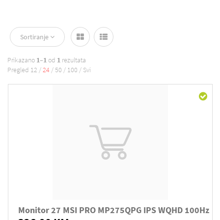
Sortiranje
Prikazano
1–1
od
1
rezultata
Pregled
12
/
24
/
50
/
100
/
Svi
Monitor 27 MSI PRO MP275QPG IPS WQHD 100Hz