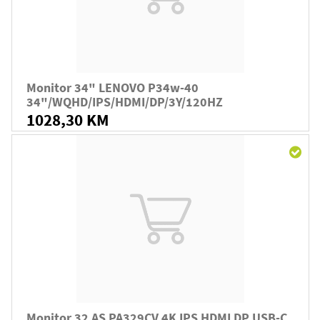
Monitor 34" LENOVO P34w-40
34"/WQHD/IPS/HDMI/DP/3Y/120HZ
1028,30 KM
Monitor 32 AS PA329CV 4K IPS HDMI DP USB-C