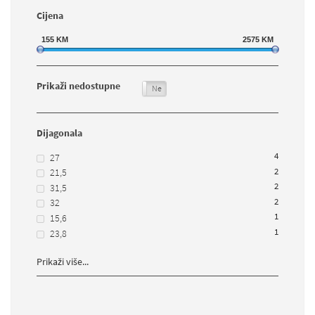
Cijena
155
KM
2575
KM
Prikaži nedostupne
Da
Ne
Dijagonala
4
27
2
21,5
2
31,5
2
32
1
15,6
1
23,8
Prikaži više...