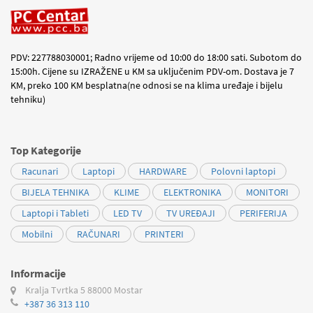
PDV: 227788030001; Radno vrijeme od 10:00 do 18:00 sati. Subotom do
15:00h. Cijene su IZRAŽENE u KM sa uključenim PDV-om. Dostava je 7
KM, preko 100 KM besplatna(ne odnosi se na klima uređaje i bijelu
tehniku)
Top Kategorije
Racunari
Laptopi
HARDWARE
Polovni laptopi
BIJELA TEHNIKA
KLIME
ELEKTRONIKA
MONITORI
Laptopi i Tableti
LED TV
TV UREĐAJI
PERIFERIJA
Mobilni
RAČUNARI
PRINTERI
Informacije
Kralja Tvrtka 5
88000 Mostar
+387 36 313 110