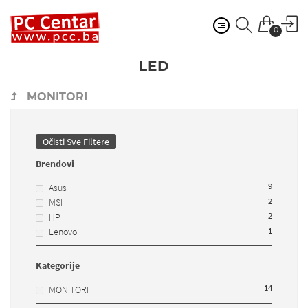
0
LED
MONITORI
Očisti Sve Filtere
Brendovi
9
Asus
2
MSI
2
HP
1
Lenovo
Kategorije
14
MONITORI