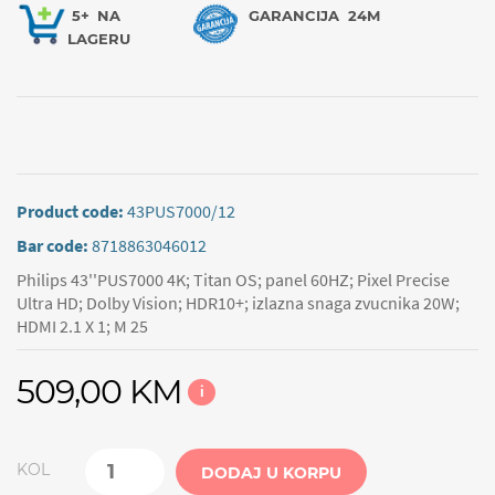
5+
NA
GARANCIJA
24M
LAGERU
Product code:
43PUS7000/12
Bar code:
8718863046012
Philips 43''PUS7000 4K; Titan OS; panel 60HZ; Pixel Precise
Ultra HD; Dolby Vision; HDR10+; izlazna snaga zvucnika 20W;
HDMI 2.1 X 1; M 25
509,00 KM
i
KOL
DODAJ U KORPU