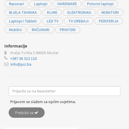
Racunari
Laptopi
HARDWARE
Polovni laptopi
BIJELA TEHNIKA
KLIME
ELEKTRONIKA
MONITORI
Laptopi i Tableti
LED TV
TV UREĐAJI
PERIFERIJA
Mobilni
RAČUNARI
PRINTERI
Informacije
Kralja Tvrtka 5
88000 Mostar
+387 36 313 110
info@pcc.ba
Prijavom se slažem sa općim uvjetima.
Pretplati se