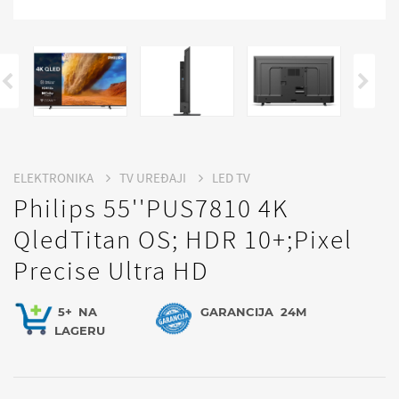
ELEKTRONIKA
TV UREĐAJI
LED TV
Philips 55''PUS7810 4K
QledTitan OS; HDR 10+;Pixel
Precise Ultra HD
5+
NA
GARANCIJA
24M
LAGERU