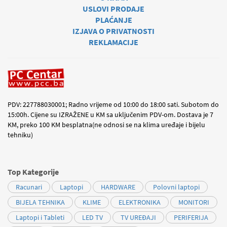
USLOVI PRODAJE
PLAĆANJE
IZJAVA O PRIVATNOSTI
REKLAMACIJE
PDV: 227788030001; Radno vrijeme od 10:00 do 18:00 sati. Subotom do
15:00h. Cijene su IZRAŽENE u KM sa uključenim PDV-om. Dostava je 7
KM, preko 100 KM besplatna(ne odnosi se na klima uređaje i bijelu
tehniku)
Top Kategorije
Racunari
Laptopi
HARDWARE
Polovni laptopi
BIJELA TEHNIKA
KLIME
ELEKTRONIKA
MONITORI
Laptopi i Tableti
LED TV
TV UREĐAJI
PERIFERIJA