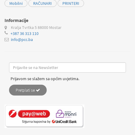
Mobilni
RAČUNARI
PRINTERI
Informacije
Kralja Tvrtka 5
88000 Mostar
+387 36 313 110
info@pcc.ba
Prijavom se slažem sa općim uvjetima.
Pretplati se