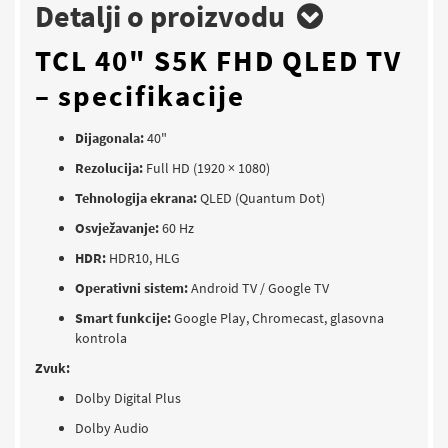
Detalji o proizvodu
TCL 40" S5K FHD QLED TV
– specifikacije
Dijagonala:
40"
Rezolucija:
Full HD (1920 × 1080)
Tehnologija ekrana:
QLED (Quantum Dot)
Osvježavanje:
60 Hz
HDR:
HDR10, HLG
Operativni sistem:
Android TV / Google TV
Smart funkcije:
Google Play, Chromecast, glasovna
kontrola
Zvuk:
Dolby Digital Plus
Dolby Audio