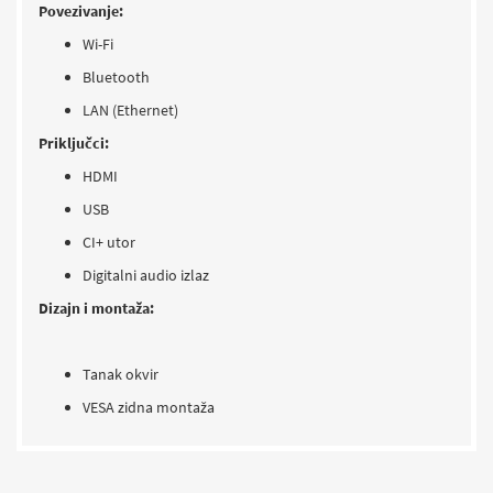
Povezivanje:
Wi-Fi
Bluetooth
LAN (Ethernet)
Priključci:
HDMI
USB
CI+ utor
Digitalni audio izlaz
Dizajn i montaža:
Tanak okvir
VESA zidna montaža