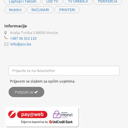
Laptopi i Tableti
LED TV
TV UREĐAJI
PERIFERIJA
Mobilni
RAČUNARI
PRINTERI
Informacije
Kralja Tvrtka 5
88000 Mostar
+387 36 313 110
info@pcc.ba
Prijavom se slažem sa općim uvjetima.
Pretplati se