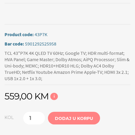
Product code:
43P7K
Bar code:
5901292525958
TCL 43"P7K 4K QLED TV 60Hz; Google TV; HDR multi-format;
HVA Panel; Game Master; Dolby Atmos; AiPQ Processor; Slim &
Uni-body; MEMC; HDR10+HDR10 HLG; Dolby AC4 Dolby
TrueHD; Netflix Youtube Amazon Prime Apple-TV; HDMI 3x 2.1;
USB 1x 2.0 + 1x 3.0;
559,00 KM
i
KOL
DODAJ U KORPU