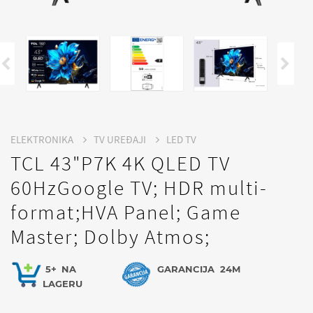
ELEKTRONIKA
TV UREĐAJI
LED TV
TCL 43"P7K 4K QLED TV
60HzGoogle TV; HDR multi-
format;HVA Panel; Game
Master; Dolby Atmos;
5+
NA
GARANCIJA
24M
LAGERU