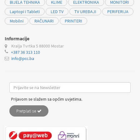
BIJELA TEHNIKA
KLIME
ELEKTRONIKA
MONITORI
Laptopi i Tableti
LED TV
TV UREĐAJI
PERIFERIJA
Mobilni
RAČUNARI
PRINTERI
Informacije
Kralja Tvrtka 5
88000 Mostar
+387 36 313 110
info@pcc.ba
Prijavom se slažem sa općim uvjetima.
Pretplati se