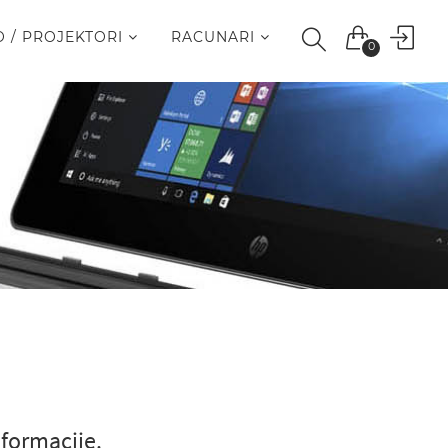
O / PROJEKTORI
RACUNARI
0
nformacije.