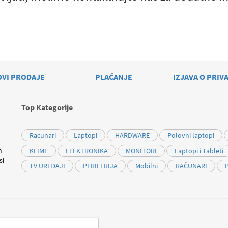
OVI PRODAJE
PLAĆANJE
IZJAVA O PRIV
Top Kategorije
Racunari
Laptopi
HARDWARE
Polovni laptopi
m
KLIME
ELEKTRONIKA
MONITORI
Laptopi i Tableti
si
TV UREĐAJI
PERIFERIJA
Mobilni
RAČUNARI