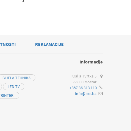
ATNOSTI
REKLAMACIJE
Informacije
Kralja Tvrtka 5
BIJELA TEHNIKA
88000 Mostar
LED TV
+387 36 313 110
info@pcc.ba
PRINTERI