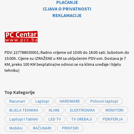
PLAĆANJE
IZJAVA O PRIVATNOSTI
REKLAMACIJE
PDV: 227788030001; Radno vrijeme od 10:00 do 18:00 sati. Subotom do
15:00h. Cijene su IZRAŽENE u KM sa uključenim PDV-om. Dostava je 7
KM, preko 100 KM besplatna(ne odnosi se na klima uređaje i bijelu
tehniku)
Top Kategorije
Racunari
Laptopi
HARDWARE
Polovni laptopi
BIJELA TEHNIKA
KLIME
ELEKTRONIKA
MONITORI
Laptopi i Tableti
LED TV
TV UREĐAJI
PERIFERIJA
Mobilni
RAČUNARI
PRINTERI