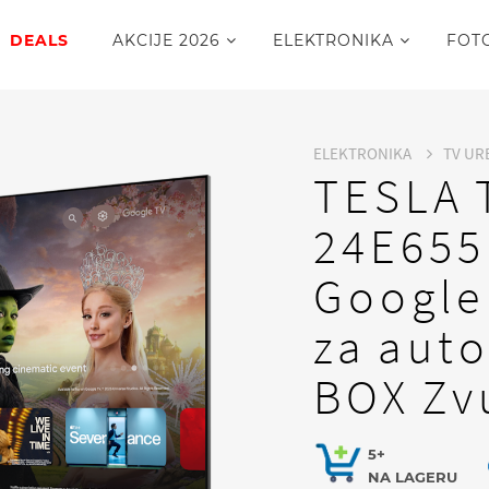
DEALS
AKCIJE 2026
ELEKTRONIKA
FOT
ELEKTRONIKA
TV UR
TESLA 
24E65
Google
za aut
BOX Zv
5+
NA LAGERU