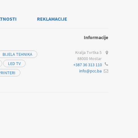
ATNOSTI
REKLAMACIJE
Informacije
Kralja Tvrtka 5
BIJELA TEHNIKA
88000 Mostar
LED TV
+387 36 313 110
info@pcc.ba
PRINTERI