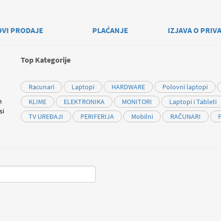
OVI PRODAJE
PLAĆANJE
IZJAVA O PRIV
Top Kategorije
Racunari
Laptopi
HARDWARE
Polovni laptopi
m
KLIME
ELEKTRONIKA
MONITORI
Laptopi i Tableti
si
TV UREĐAJI
PERIFERIJA
Mobilni
RAČUNARI