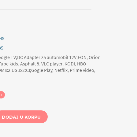
HS
85
ogle TV;DC Adapter za automobil 12V;EON, Orion
Tube kids, Asphalt 8, VLC player, KODI, HBO
x2:USBx2:CI;Gogle Play, Netflix, Prime video,
i
DODAJ U KORPU