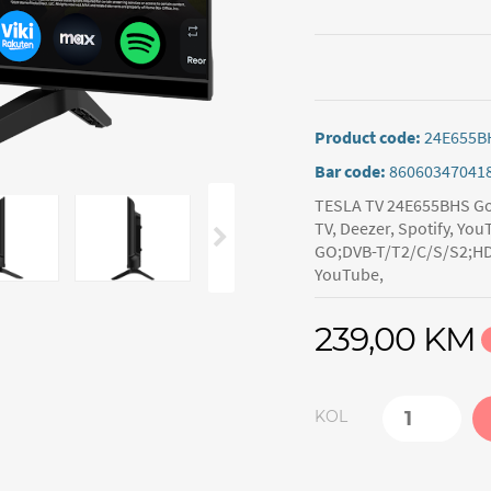
Product code:
24E655B
Bar code:
86060347041
TESLA TV 24E655BHS Go
TV, Deezer, Spotify, You
GO;DVB-T/T2/C/S/S2;HDMI
YouTube,
239,00 KM
KOL