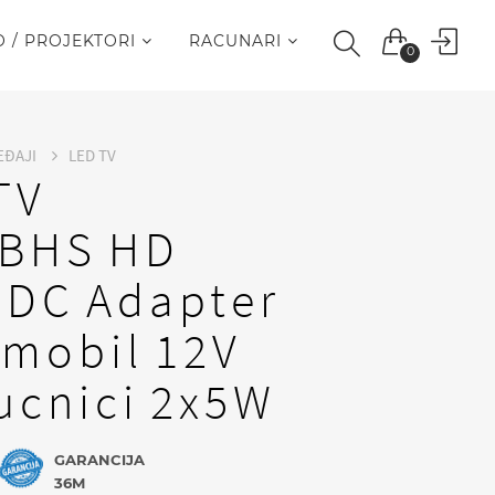
O / PROJEKTORI
RACUNARI
0
EĐAJI
LED TV
TV
5BHS HD
 DC Adapter
omobil 12V
ucnici 2x5W
GARANCIJA
36M