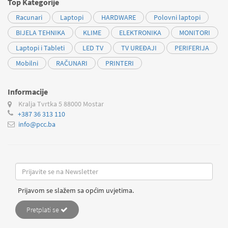
Top Kategorije
Racunari
Laptopi
HARDWARE
Polovni laptopi
BIJELA TEHNIKA
KLIME
ELEKTRONIKA
MONITORI
Laptopi i Tableti
LED TV
TV UREĐAJI
PERIFERIJA
Mobilni
RAČUNARI
PRINTERI
Informacije
Kralja Tvrtka 5
88000 Mostar
+387 36 313 110
info@pcc.ba
Prijavom se slažem sa općim uvjetima.
Pretplati se