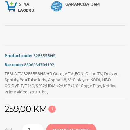
5
NA
GARANCIJA
36M
LAGERU
Product code:
32E655BHS
Bar code:
8606034704192
TESLA TV 32E655BHS HD Google TV ;EON, Orion TV, Deezer,
Spotify, YouTube kids, Asphalt 8, VLC player, KODI, HBO
GO;DVB-T/T2/C/S/S2;HDMIx2:USBx2:CI;Gogle Play, Netflix,
Prime video, YouTube,
259,00 KM
i
KOL