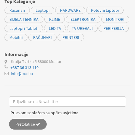
Top Kategorije
Racunari
Laptopi
HARDWARE
Polovni laptopi
BIJELA TEHNIKA
KLIME
ELEKTRONIKA
MONITORI
Laptopi i Tableti
LED TV
TV UREĐAJI
PERIFERIJA
Mobilni
RAČUNARI
PRINTERI
Informacije
Kralja Tvrtka 5
88000 Mostar
+387 36 313 110
info@pcc.ba
Prijavom se slažem sa općim uvjetima.
Pretplati se