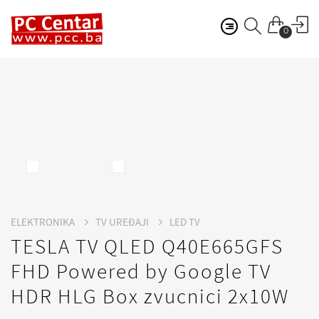
0
ELEKTRONIKA
TV UREĐAJI
LED TV
TESLA TV QLED Q40E665GFS
FHD Powered by Google TV
HDR HLG Box zvucnici 2x10W