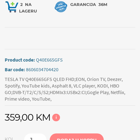
2
NA
GARANCIJA
36M
LAGERU
Product code:
Q40E665GFS
Bar code:
8606034704420
TESLA TV Q40E665GFS QLED FHD;EON, Orion TV, Deezer,
Spotify, YouTube kids, Asphalt 8, VLC player, KODI, HBO
GO;DVB-T/T2/C/S/S2;HDMIx3:USBx2:CI;Gogle Play, Netflix,
Prime video, YouTube,
359,00 KM
i
KOL