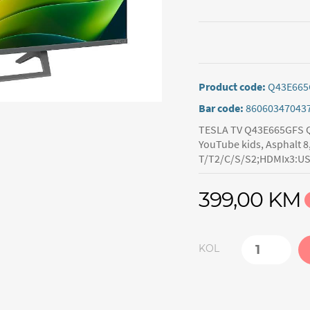
Product code:
Q43E665
Bar code:
86060347043
TESLA TV Q43E665GFS QL
YouTube kids, Asphalt 8
T/T2/C/S/S2;HDMIx3:USBx
399,00 KM
KOL