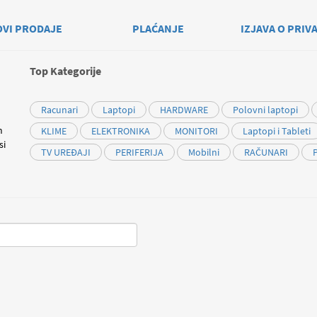
OVI PRODAJE
PLAĆANJE
IZJAVA O PRIV
Top Kategorije
Racunari
Laptopi
HARDWARE
Polovni laptopi
m
KLIME
ELEKTRONIKA
MONITORI
Laptopi i Tableti
si
TV UREĐAJI
PERIFERIJA
Mobilni
RAČUNARI