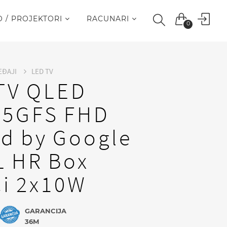
O / PROJEKTORI
RACUNARI
0
EĐAJI
LED TV
TV QLED
65GFS FHD
d by Google
L HR Box
ci 2x10W
GARANCIJA
36M