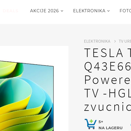
DEALS
AKCIJE 2026
ELEKTRONIKA
FOT
ELEKTRONIKA
TV UR
TESLA 
Q43E6
Powere
TV -HG
zvucni
5+
NA LAGERU