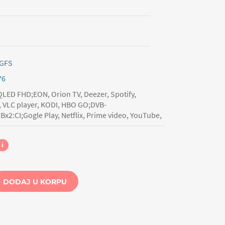
GFS
76
ED FHD;EON, Orion TV, Deezer, Spotify,
, VLC player, KODI, HBO GO;DVB-
2:CI;Gogle Play, Netflix, Prime video, YouTube,
i
DODAJ U KORPU