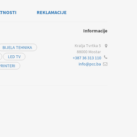
ATNOSTI
REKLAMACIJE
Informacije
Kralja Tvrtka 5
BIJELA TEHNIKA
88000 Mostar
LED TV
+387 36 313 110
info@pcc.ba
PRINTERI