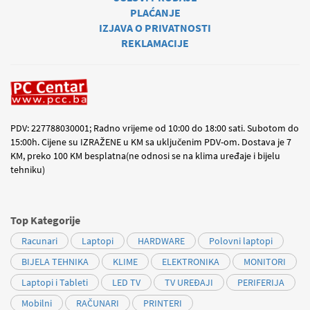
PLAĆANJE
IZJAVA O PRIVATNOSTI
REKLAMACIJE
PDV: 227788030001; Radno vrijeme od 10:00 do 18:00 sati. Subotom do
15:00h. Cijene su IZRAŽENE u KM sa uključenim PDV-om. Dostava je 7
KM, preko 100 KM besplatna(ne odnosi se na klima uređaje i bijelu
tehniku)
Top Kategorije
Racunari
Laptopi
HARDWARE
Polovni laptopi
BIJELA TEHNIKA
KLIME
ELEKTRONIKA
MONITORI
Laptopi i Tableti
LED TV
TV UREĐAJI
PERIFERIJA
Mobilni
RAČUNARI
PRINTERI