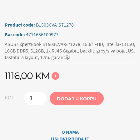
Product code:
B1503CVA-S71278
Bar code:
4711636100977
ASUS ExpertBook B1503CVA-S71278, 15.6" FHD, Intel i3-1315U,
16GB DDR5, 512GB, 1x RJ45 Gigabit, backlit, grey/siva boja, US.
tastatura layout, 12m. garancija
1116,00 KM
i
KOL
DODAJ U KORPU
O NAMA
USLOVI PRODAJE