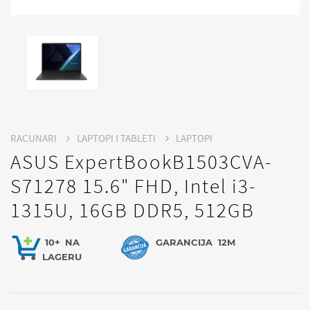
RACUNARI
LAPTOPI I TABLETI
LAPTOPI
ASUS ExpertBookB1503CVA-
S71278 15.6" FHD, Intel i3-
1315U, 16GB DDR5, 512GB
10+
NA
GARANCIJA
12M
LAGERU