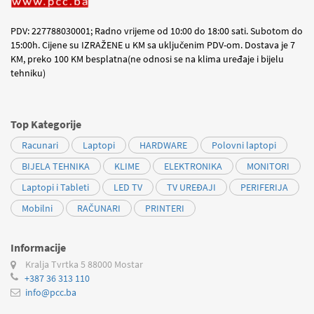
PDV: 227788030001; Radno vrijeme od 10:00 do 18:00 sati. Subotom do
15:00h. Cijene su IZRAŽENE u KM sa uključenim PDV-om. Dostava je 7
KM, preko 100 KM besplatna(ne odnosi se na klima uređaje i bijelu
tehniku)
Top Kategorije
Racunari
Laptopi
HARDWARE
Polovni laptopi
BIJELA TEHNIKA
KLIME
ELEKTRONIKA
MONITORI
Laptopi i Tableti
LED TV
TV UREĐAJI
PERIFERIJA
Mobilni
RAČUNARI
PRINTERI
Informacije
Kralja Tvrtka 5
88000 Mostar
+387 36 313 110
info@pcc.ba