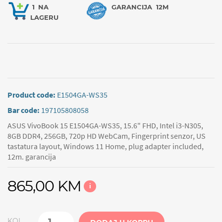
1
NA
GARANCIJA
12M
LAGERU
Product code:
E1504GA-WS35
Bar code:
197105808058
ASUS VivoBook 15 E1504GA-WS35, 15.6" FHD, Intel i3-N305,
8GB DDR4, 256GB, 720p HD WebCam, Fingerprint senzor, US
tastatura layout, Windows 11 Home, plug adapter included,
12m. garancija
865,00 KM
i
KOL