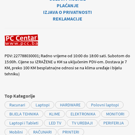
PLAĆANJE
IZJAVA O PRIVATNOSTI
REKLAMACIJE
PDV: 227788030001; Radno vrijeme od 10:00 do 18:00 sati. Subotom do
15:00h. Cijene su IZRAŽENE u KM sa uključenim PDV-om. Dostava je 7
KM, preko 100 KM besplatna(ne odnosi se na klima uređaje i bijelu
tehniku)
Top Kategorije
Racunari
Laptopi
HARDWARE
Polovni laptopi
BIJELA TEHNIKA
KLIME
ELEKTRONIKA
MONITORI
Laptopi i Tableti
LED TV
TV UREĐAJI
PERIFERIJA
Mobilni
RAČUNARI
PRINTERI