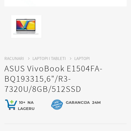
RACUNARI
LAPTOPI I TABLETI
LAPTOPI
ASUS VivoBook E1504FA-
BQ193315,6"/R3-
7320U/8GB/512SSD
10+
NA
GARANCIJA
24M
LAGERU