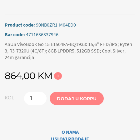
Product code:
90NB0ZR1-M04ED0
Bar code:
4711636337946
ASUS VivoBook Go 15 E1504FA-BQ1933: 15,6" FHD/IPS; Ryzen
3, R3-7320U (4C/8T); 8GB LPDDR5; 512GB SSD; Cool Silver;
24m garancija
864,00 KM
i
KOL
DODAJ U KORPU
O NAMA
USLOVI PRODAJE