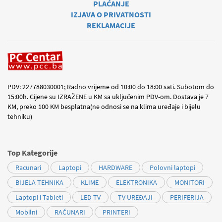
PLAĆANJE
IZJAVA O PRIVATNOSTI
REKLAMACIJE
PDV: 227788030001; Radno vrijeme od 10:00 do 18:00 sati. Subotom do
15:00h. Cijene su IZRAŽENE u KM sa uključenim PDV-om. Dostava je 7
KM, preko 100 KM besplatna(ne odnosi se na klima uređaje i bijelu
tehniku)
Top Kategorije
Racunari
Laptopi
HARDWARE
Polovni laptopi
BIJELA TEHNIKA
KLIME
ELEKTRONIKA
MONITORI
Laptopi i Tableti
LED TV
TV UREĐAJI
PERIFERIJA
Mobilni
RAČUNARI
PRINTERI