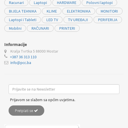
Racunari
Laptopi
HARDWARE
Polovni laptopi
BIJELA TEHNIKA
KLIME
ELEKTRONIKA
MONITORI
Laptopi i Tableti
LED TV
TV UREĐAJI
PERIFERIJA
Mobilni
RAČUNARI
PRINTERI
Informacije
Kralja Tvrtka 5
88000 Mostar
+387 36 313 110
info@pcc.ba
Prijavom se slažem sa općim uvjetima.
Pretplati se