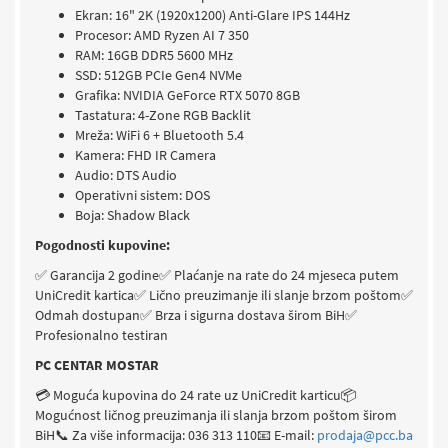
Ekran: 16" 2K (1920x1200) Anti-Glare IPS 144Hz
Procesor: AMD Ryzen AI 7 350
RAM: 16GB DDR5 5600 MHz
SSD: 512GB PCIe Gen4 NVMe
Grafika: NVIDIA GeForce RTX 5070 8GB
Tastatura: 4-Zone RGB Backlit
Mreža: WiFi 6 + Bluetooth 5.4
Kamera: FHD IR Camera
Audio: DTS Audio
Operativni sistem: DOS
Boja: Shadow Black
Pogodnosti kupovine:
✅ Garancija 2 godine
✅ Plaćanje na rate do 24 mjeseca putem
UniCredit kartica
✅ Lično preuzimanje ili slanje brzom poštom
✅
Odmah dostupan
✅ Brza i sigurna dostava širom BiH
✅
Profesionalno testiran
PC CENTAR MOSTAR
💳 Moguća kupovina do 24 rate uz UniCredit karticu
📦
Mogućnost ličnog preuzimanja ili slanja brzom poštom širom
BiH
📞 Za više informacija: 036 313 110
📧 E-mail:
prodaja@pcc.ba