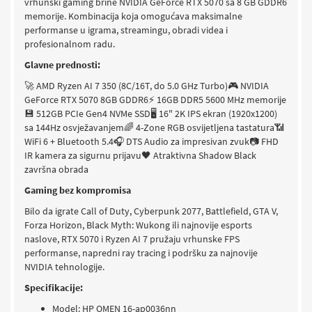
vrhunski gaming brine NVIDIA GeForce RTX 5070 sa 8 GB GDDR6
memorije. Kombinacija koja omogućava maksimalne
performanse u igrama, streamingu, obradi videa i
profesionalnom radu.
Glavne prednosti:
🚀 AMD Ryzen AI 7 350 (8C/16T, do 5.0 GHz Turbo)
🎮 NVIDIA
GeForce RTX 5070 8GB GDDR6
⚡ 16GB DDR5 5600 MHz memorije
💾 512GB PCIe Gen4 NVMe SSD
🖥 16" 2K IPS ekran (1920x1200)
sa 144Hz osvježavanjem
🌈 4-Zone RGB osvijetljena tastatura
📶
WiFi 6 + Bluetooth 5.4
🎧 DTS Audio za impresivan zvuk
📷 FHD
IR kamera za sigurnu prijavu
🖤 Atraktivna Shadow Black
završna obrada
Gaming bez kompromisa
Bilo da igrate Call of Duty, Cyberpunk 2077, Battlefield, GTA V,
Forza Horizon, Black Myth: Wukong ili najnovije esports
naslove, RTX 5070 i Ryzen AI 7 pružaju vrhunske FPS
performanse, napredni ray tracing i podršku za najnovije
NVIDIA tehnologije.
Specifikacije:
Model: HP OMEN 16-ap0036nn