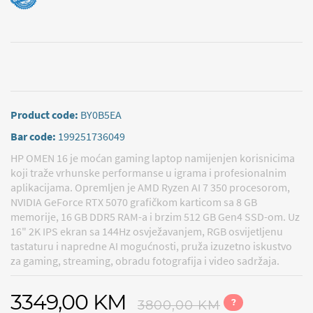
Product code:
BY0B5EA
Bar code:
199251736049
HP OMEN 16 je moćan gaming laptop namijenjen korisnicima
koji traže vrhunske performanse u igrama i profesionalnim
aplikacijama. Opremljen je AMD Ryzen AI 7 350 procesorom,
NVIDIA GeForce RTX 5070 grafičkom karticom sa 8 GB
memorije, 16 GB DDR5 RAM-a i brzim 512 GB Gen4 SSD-om. Uz
16" 2K IPS ekran sa 144Hz osvježavanjem, RGB osvijetljenu
tastaturu i napredne AI mogućnosti, pruža izuzetno iskustvo
za gaming, streaming, obradu fotografija i video sadržaja.
3349,00 KM
?
3800,00 KM