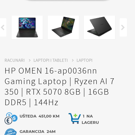
RACUNARI
LAPTOPI I TABLETI
LAPTOPI
HP OMEN 16-ap0036nn
Gaming Laptop | Ryzen AI 7
350 | RTX 5070 8GB | 16GB
DDR5 | 144Hz
UŠTEDA
451,00 KM
1
NA
LAGERU
GARANCIJA
24M