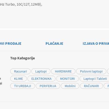
Hz Turbo, 10C/12T, 12MB),
OVI PRODAJE
PLAĆANJE
IZJAVA O PRIV
Top Kategorije
Racunari
Laptopi
HARDWARE
Polovni laptopi
m
KLIME
ELEKTRONIKA
MONITORI
Laptopi i Tableti
si
TV UREĐAJI
PERIFERIJA
Mobilni
RAČUNARI