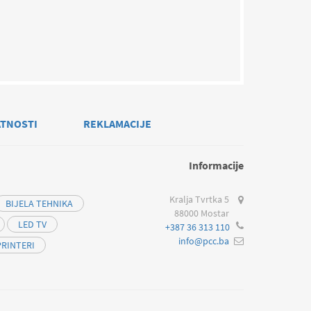
ATNOSTI
REKLAMACIJE
Informacije
Kralja Tvrtka 5
BIJELA TEHNIKA
88000 Mostar
LED TV
+387 36 313 110
info@pcc.ba
PRINTERI