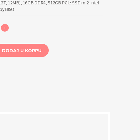
12T, 12MB), 16GB DDR4, 512GB PCIe SSD m.2, ntel
o by B&O
i
DODAJ U KORPU