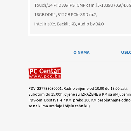
Touch/14 FHD AG IPS+5MP cam, i5-1335U (0.9/4.6G
16GB DDR4, 512GB PCIe SSD m.2,
Intel Iris Xe, Backlit KB, Audio by B&O
O NAMA
USL
PDV: 227788030001; Radno vrijeme od 10:00 do 18:00 sati.
Subotom do 15:00h. Cijene su IZRAŽENE u KM sa uključeni
PDV-om. Dostava je 7 KM, preko 100 KM besplatna(ne odno
se na klima uređaje i bijelu tehniku)