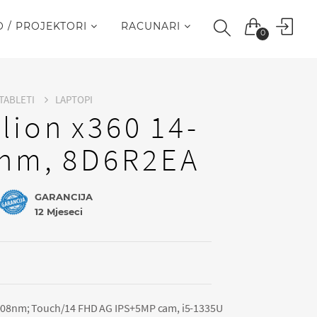
O / PROJEKTORI
RACUNARI
0
 TABLETI
LAPTOPI
lion x360 14-
nm, 8D6R2EA
GARANCIJA
12 Mjeseci
1008nm; Touch/14 FHD AG IPS+5MP cam, i5-1335U