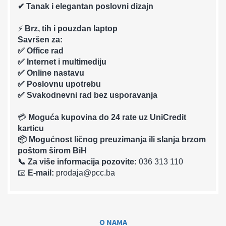
✔ Tanak i elegantan poslovni dizajn
⚡
Brz, tih i pouzdan laptop
Savršen za:
✅ Office rad
✅ Internet i multimediju
✅ Online nastavu
✅ Poslovnu upotrebu
✅ Svakodnevni rad bez usporavanja
💳
Moguća kupovina do 24 rate uz UniCredit
karticu
📦 Mogućnost ličnog preuzimanja ili slanja brzom
poštom širom BiH
📞 Za više informacija pozovite:
036 313 110
📧
E-mail:
prodaja@pcc.ba
O NAMA