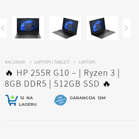
RACUNARI
LAPTOPI I TABLETI
LAPTOPI
🔥 HP 255R G10 – | Ryzen 3 |
8GB DDR5 | 512GB SSD 🔥
12
NA
GARANCIJA
12M
LAGERU