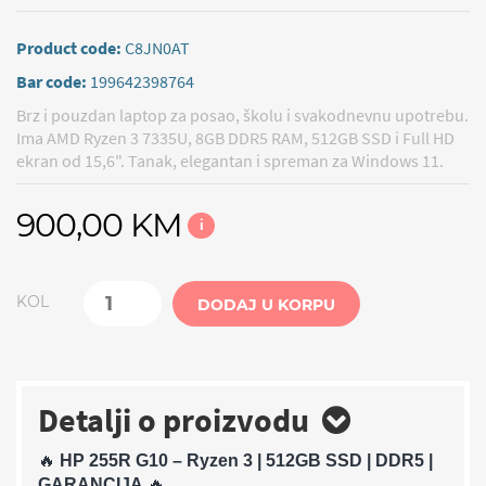
Product code:
C8JN0AT
Bar code:
199642398764
Brz i pouzdan laptop za posao, školu i svakodnevnu upotrebu.
Ima AMD Ryzen 3 7335U, 8GB DDR5 RAM, 512GB SSD i Full HD
ekran od 15,6". Tanak, elegantan i spreman za Windows 11.
900,00 KM
i
KOL
DODAJ U KORPU
Detalji o proizvodu
🔥
HP 255R G10 – Ryzen 3 | 512GB SSD | DDR5 |
GARANCIJA
🔥