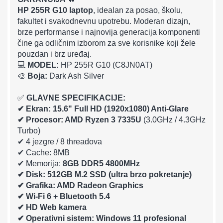
HP 255R G10 laptop
, idealan za posao, školu,
fakultet i svakodnevnu upotrebu. Moderan dizajn,
brze performanse i najnovija generacija komponenti
čine ga odličnim izborom za sve korisnike koji žele
pouzdan i brz uređaj.
💻
MODEL:
HP 255R G10 (C8JN0AT)
🎨
Boja:
Dark Ash Silver
✅
GLAVNE SPECIFIKACIJE:
✔ Ekran: 15.6" Full HD (1920x1080) Anti-Glare
✔ Procesor: AMD Ryzen 3 7335U
(3.0GHz / 4.3GHz
Turbo)
✔ 4 jezgre / 8 threadova
✔ Cache: 8MB
✔ Memorija:
8GB DDR5 4800MHz
✔ Disk: 512GB M.2 SSD (ultra brzo pokretanje)
✔ Grafika: AMD Radeon Graphics
✔ Wi-Fi 6 + Bluetooth 5.4
✔ HD Web kamera
✔ Operativni sistem: Windows 11 profesional