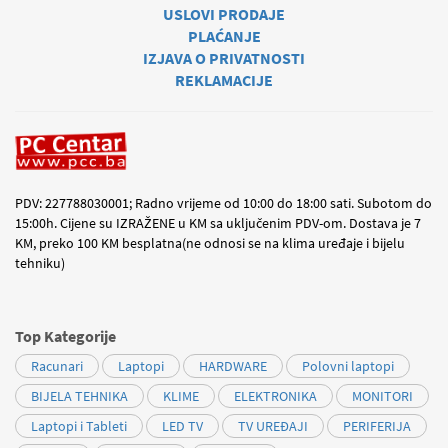
USLOVI PRODAJE
PLAĆANJE
IZJAVA O PRIVATNOSTI
REKLAMACIJE
PDV: 227788030001; Radno vrijeme od 10:00 do 18:00 sati. Subotom do
15:00h. Cijene su IZRAŽENE u KM sa uključenim PDV-om. Dostava je 7
KM, preko 100 KM besplatna(ne odnosi se na klima uređaje i bijelu
tehniku)
Top Kategorije
Racunari
Laptopi
HARDWARE
Polovni laptopi
BIJELA TEHNIKA
KLIME
ELEKTRONIKA
MONITORI
Laptopi i Tableti
LED TV
TV UREĐAJI
PERIFERIJA