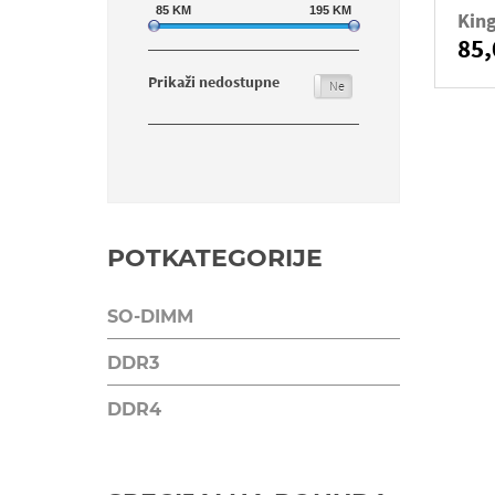
85
KM
195
KM
Kin
85
Prikaži nedostupne
Da
Ne
POTKATEGORIJE
SO-DIMM
DDR3
DDR4