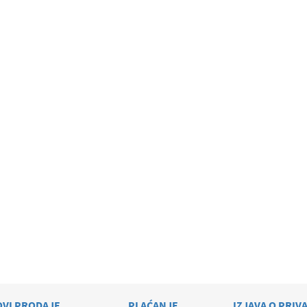
OVI PRODAJE
PLAĆANJE
IZJAVA O PRIV