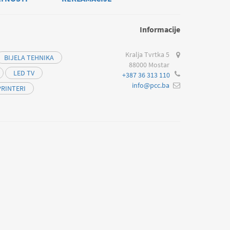
Informacije
Kralja Tvrtka 5
BIJELA TEHNIKA
88000 Mostar
LED TV
+387 36 313 110
info@pcc.ba
PRINTERI