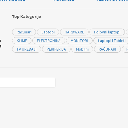
Top Kategorije
Racunari
Laptopi
HARDWARE
Polovni laptopi
m
KLIME
ELEKTRONIKA
MONITORI
Laptopi i Tableti
si
TV UREĐAJI
PERIFERIJA
Mobilni
RAČUNARI