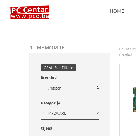
HOME
MEMORIJE
Prikazan
Pregled
1
Očisti Sve Filtere
Brendovi
2
Kingston
Kategorije
2
HARDWARE
Cijena