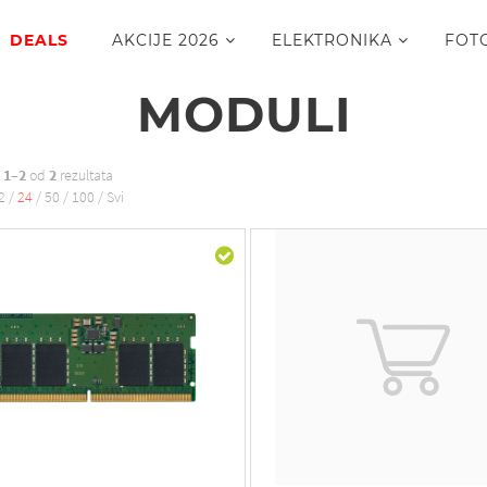
DEALS
AKCIJE 2026
ELEKTRONIKA
FOT
MODULI
o
1–2
od
2
rezultata
2
/
24
/
50
/
100
/
Svi