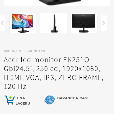
RACUNARI
MONITORI
Acer led monitor EK251Q
Gbi24.5", 250 cd, 1920x1080,
HDMI, VGA, IPS, ZERO FRAME,
120 Hz
1
NA
GARANCIJA
24M
LAGERU