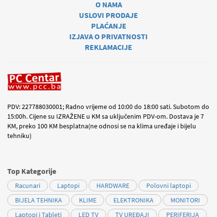
O NAMA
USLOVI PRODAJE
PLAĆANJE
IZJAVA O PRIVATNOSTI
REKLAMACIJE
PDV: 227788030001; Radno vrijeme od 10:00 do 18:00 sati. Subotom do
15:00h. Cijene su IZRAŽENE u KM sa uključenim PDV-om. Dostava je 7
KM, preko 100 KM besplatna(ne odnosi se na klima uređaje i bijelu
tehniku)
Top Kategorije
Racunari
Laptopi
HARDWARE
Polovni laptopi
BIJELA TEHNIKA
KLIME
ELEKTRONIKA
MONITORI
Laptopi i Tableti
LED TV
TV UREĐAJI
PERIFERIJA