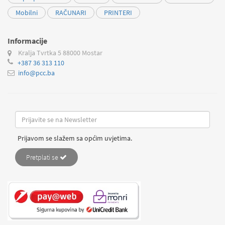
Mobilni
RAČUNARI
PRINTERI
Informacije
Kralja Tvrtka 5
88000 Mostar
+387 36 313 110
info@pcc.ba
Prijavom se slažem sa općim uvjetima.
Pretplati se