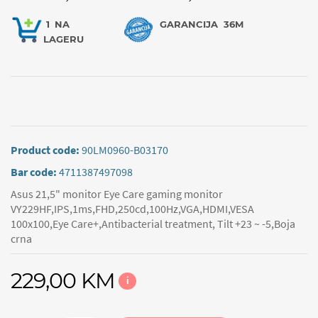
1
NA
GARANCIJA
36M
LAGERU
Product code:
90LM0960-B03170
Bar code:
4711387497098
Asus 21,5" monitor Eye Care gaming monitor
VY229HF,IPS,1ms,FHD,250cd,100Hz,VGA,HDMI,VESA
100x100,Eye Care+,Antibacterial treatment, Tilt +23 ~ -5,Boja
crna
229,00 KM
i