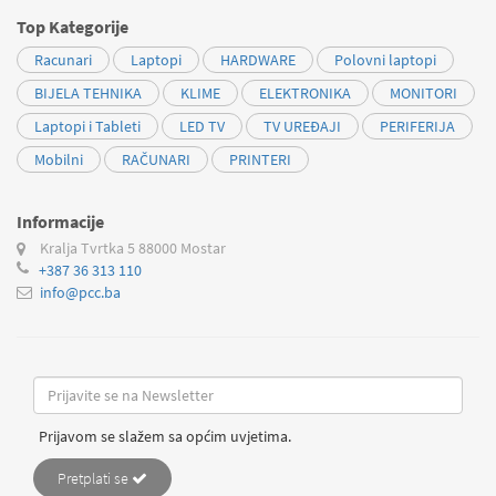
Top Kategorije
Racunari
Laptopi
HARDWARE
Polovni laptopi
BIJELA TEHNIKA
KLIME
ELEKTRONIKA
MONITORI
Laptopi i Tableti
LED TV
TV UREĐAJI
PERIFERIJA
Mobilni
RAČUNARI
PRINTERI
Informacije
Kralja Tvrtka 5
88000 Mostar
+387 36 313 110
info@pcc.ba
Prijavom se slažem sa općim uvjetima.
Pretplati se