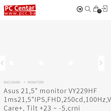
0
RACUNARI
MONITORI
Asus 21,5" monitor VY229HF
1ms21,5"IPS,FHD,250cd,100Hz,
Care+, Tilt +23 ~ -5,crni