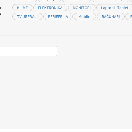
m
KLIME
ELEKTRONIKA
MONITORI
Laptopi i Tableti
si
TV UREĐAJI
PERIFERIJA
Mobilni
RAČUNARI