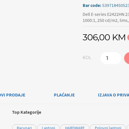
Bar code:
53971845052
Dell E-series E2422HN 23
1000:1, 250 cd/m2, 5ms, 
306,00 KM
KOL
OVI PRODAJE
PLAĆANJE
IZJAVA O PRIV
Top Kategorije
Racunari
Laptopi
HARDWARE
Polovni laptopi