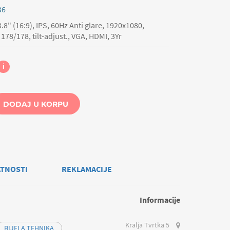
36
.8" (16:9), IPS, 60Hz Anti glare, 1920x1080,
178/178, tilt-adjust., VGA, HDMI, 3Yr
i
DODAJ U KORPU
ATNOSTI
REKLAMACIJE
Informacije
Kralja Tvrtka 5
BIJELA TEHNIKA