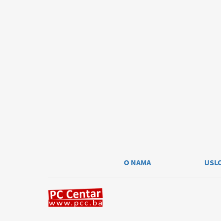
O NAMA
USL