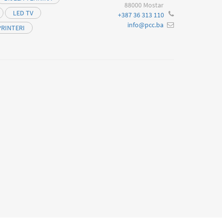
88000 Mostar
LED TV
+387 36 313 110
info@pcc.ba
PRINTERI