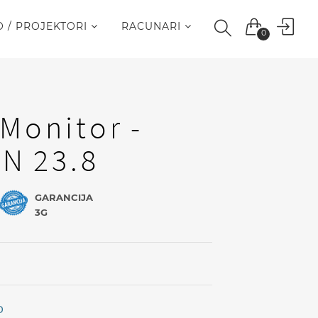
O / PROJEKTORI
RACUNARI
0
I
 Monitor -
N 23.8
GARANCIJA
3G
D