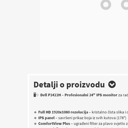
Detalji o proizvodu
🖥️✨
Dell P2422H – Profesionalni 24" IPS monitor
za rad
🔹
Full HD 1920x1080 rezolucija
– kristalno čista slika i o
🔹
IPS panel
– savršeni prikaz boja iz svih kutova (178°)
🔹
ComfortView Plus
– ugrađeni filter za plavo svjetlo z