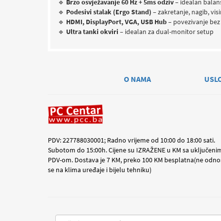
🔹
Brzo osvježavanje 60 Hz + 5ms odziv
– idealan balans
🔹
Podesivi stalak (Ergo Stand)
– zakretanje, nagib, visi
🔹
HDMI, DisplayPort, VGA, USB Hub
– povezivanje bez
🔹
Ultra tanki okviri
– idealan za dual-monitor setup
O NAMA
USL
PDV: 227788030001; Radno vrijeme od 10:00 do 18:00 sati.
Subotom do 15:00h. Cijene su IZRAŽENE u KM sa uključeni
PDV-om. Dostava je 7 KM, preko 100 KM besplatna(ne odno
se na klima uređaje i bijelu tehniku)