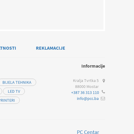
ATNOSTI
REKLAMACIJE
Informacije
Kralja Tvrtka 5
BIJELA TEHNIKA
88000 Mostar
LED TV
+387 36 313 110
info@pcc.ba
PRINTERI
PC Centar