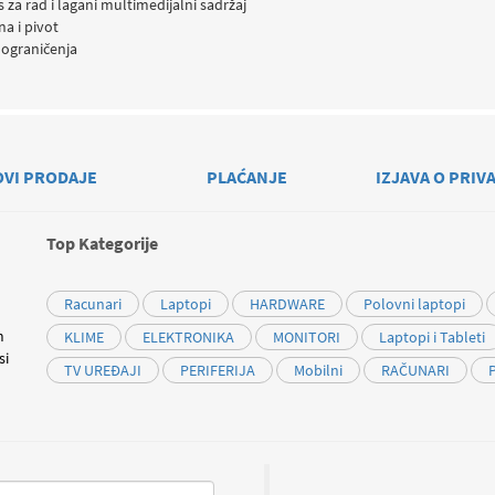
 za rad i lagani multimedijalni sadržaj
na i pivot
 ograničenja
OVI PRODAJE
PLAĆANJE
IZJAVA O PRIV
Top Kategorije
Racunari
Laptopi
HARDWARE
Polovni laptopi
m
KLIME
ELEKTRONIKA
MONITORI
Laptopi i Tableti
si
TV UREĐAJI
PERIFERIJA
Mobilni
RAČUNARI