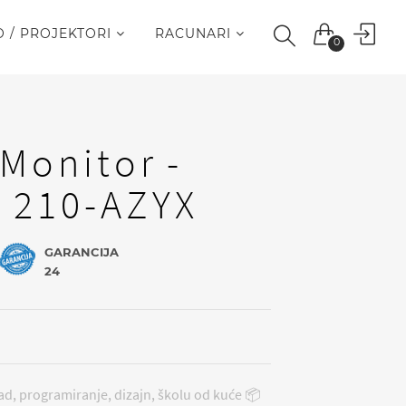
O / PROJEKTORI
RACUNARI
0
I
 Monitor -
 210-AZYX
GARANCIJA
24
rad, programiranje, dizajn, školu od kuće 📦