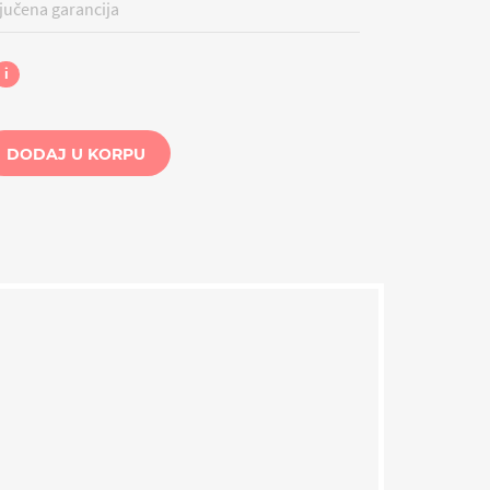
učena garancija
i
DODAJ U KORPU