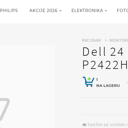
PHILIPS
AKCIJE 2026
ELEKTRONIKA
FOT
RACUNARI
MONITOR
Dell 24
P2422H
1
NA LAGERU
💼 Savršen za: uredski 