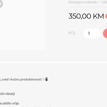
Dostupno odmah ✅ Uklj
350,00 KM
KOL
, ured i kućnu produktivnost! ✨🖥️
štri detalji
a zaštitu očiju