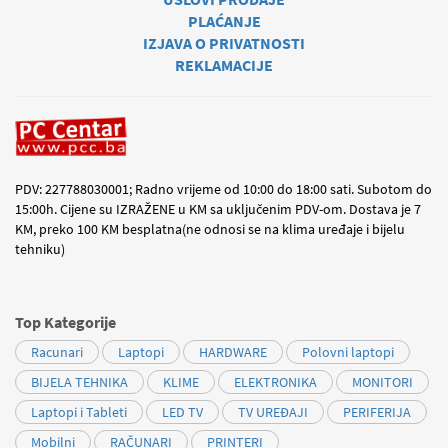
PLAĆANJE
IZJAVA O PRIVATNOSTI
REKLAMACIJE
PDV: 227788030001; Radno vrijeme od 10:00 do 18:00 sati. Subotom do
15:00h. Cijene su IZRAŽENE u KM sa uključenim PDV-om. Dostava je 7
KM, preko 100 KM besplatna(ne odnosi se na klima uređaje i bijelu
tehniku)
Top Kategorije
Racunari
Laptopi
HARDWARE
Polovni laptopi
BIJELA TEHNIKA
KLIME
ELEKTRONIKA
MONITORI
Laptopi i Tableti
LED TV
TV UREĐAJI
PERIFERIJA
Mobilni
RAČUNARI
PRINTERI