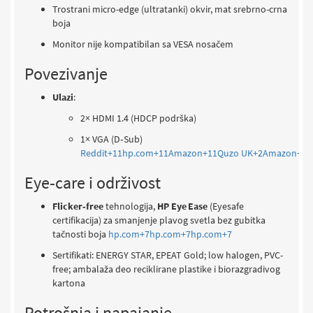
Trostrani micro-edge (ultratanki) okvir, mat srebrno-crna
boja
Monitor nije kompatibilan sa VESA nosačem
Povezivanje
Ulazi
:
2× HDMI 1.4 (HDCP podrška)
1× VGA (D‑Sub)
Reddit
+11
hp.com
+11
Amazon
+11
Quzo UK
+2
Amazon
+2
Eye‑care i održivost
Flicker‑free
tehnologija,
HP Eye Ease
(Eyesafe
certifikacija) za smanjenje plavog svetla bez gubitka
tačnosti boja
hp.com
+7
hp.com
+7
hp.com
+7
Sertifikati: ENERGY STAR, EPEAT Gold; low halogen, PVC-
free; ambalaža deo reciklirane plastike i biorazgradivog
kartona
Potrošnja i napajanje