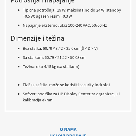
Tipična potrošnja ~19 W; maksimalno do 24 W; standby
~0.5 W; ugašen režim ~0.3 W
Napajanje eksterno, ulaz 100‑240 VAC, 50/60 Hz
Dimenzije i težina
Bez stalka: 60.79 × 3.42 × 35.6 cm (Š × D × V)
Sa stalkom: 60.79 × 21.22 × 50.03 cm
Težina: oko 4.15 kg (sa stalkom)
Fizička zaštita: može se koristiti security lock slot
Softver: podrška za HP Display Center za organizaciju i
kalibraciju ekran
O NAMA
USLOVI PRODAJE