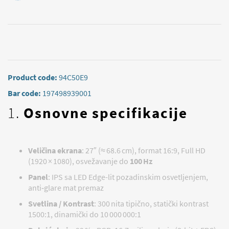
Product code:
94C50E9
Bar code:
197498939001
1.
Osnovne specifikacije
Veličina ekrana
: 27″ (≈ 68.6 cm), format 16:9, Full HD
(1920 × 1080), osvežavanje do
100 Hz
Panel
: IPS sa LED Edge-lit pozadinskim osvetljenjem,
anti‑glare mat premaz
Svetlina / Kontrast
: 300 nita tipično, statički kontrast
1500:1, dinamički do 10 000 000:1