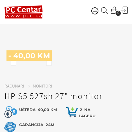
0
- 40,00 KM
RACUNARI
MONITORI
HP S5 527sh 27" monitor
UŠTEDA
40,00 KM
2
NA
LAGERU
GARANCIJA
24M