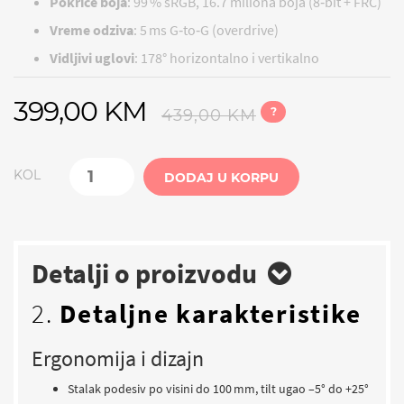
Pokriće boja
: 99 % sRGB, 16.7 miliona boja (8‑bit + FRC)
Vreme odziva
: 5 ms G‑to‑G (overdrive)
Vidljivi uglovi
: 178° horizontalno i vertikalno
399,00 KM
?
439,00 KM
KOL
DODAJ U KORPU
Detalji o proizvodu
2.
Detaljne karakteristike
Ergonomija i dizajn
Stalak podesiv po visini do 100 mm, tilt ugao –5° do +25°