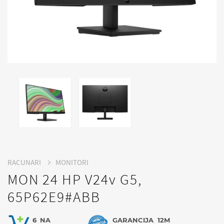
RACUNARI
MONITORI
MON 24 HP V24v G5,
65P62E9#ABB
6
NA
GARANCIJA
12M