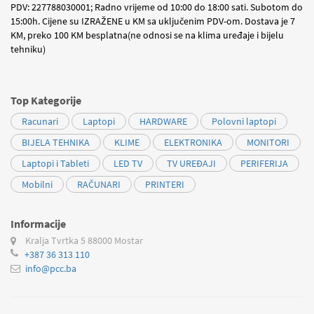
PDV: 227788030001; Radno vrijeme od 10:00 do 18:00 sati. Subotom do
15:00h. Cijene su IZRAŽENE u KM sa uključenim PDV-om. Dostava je 7
KM, preko 100 KM besplatna(ne odnosi se na klima uređaje i bijelu
tehniku)
Top Kategorije
Racunari
Laptopi
HARDWARE
Polovni laptopi
BIJELA TEHNIKA
KLIME
ELEKTRONIKA
MONITORI
Laptopi i Tableti
LED TV
TV UREĐAJI
PERIFERIJA
Mobilni
RAČUNARI
PRINTERI
Informacije
Kralja Tvrtka 5
88000 Mostar
+387 36 313 110
info@pcc.ba