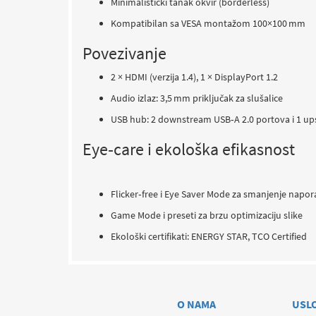
Minimalistički tanak okvir (borderless)
Kompatibilan sa VESA montažom 100×100 mm
Povezivanje
2 × HDMI (verzija 1.4), 1 × DisplayPort 1.2
Audio izlaz: 3,5 mm priključak za slušalice
USB hub: 2 downstream USB‑A 2.0 portova i 1 u
Eye‑care i ekološka efikasnost
Flicker‑free i Eye Saver Mode za smanjenje napora
Game Mode i preseti za brzu optimizaciju slike
Ekološki certifikati: ENERGY STAR, TCO Certified
O NAMA
USL