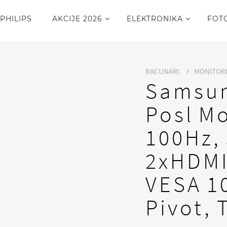
PHILIPS
AKCIJE 2026
ELEKTRONIKA
FOT
RACUNARI
MONITOR
Samsun
Posl M
100Hz,
2xHDMI
VESA 1
Pivot, T