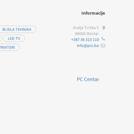
Informacije
Kralja Tvrtka 5
BIJELA TEHNIKA
88000 Mostar
LED TV
+387 36 313 110
info@pcc.ba
PRINTERI
PC Centar