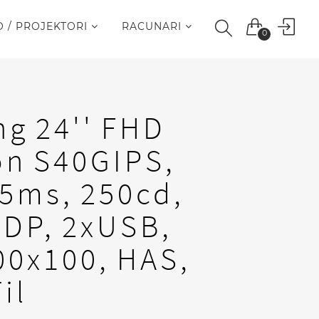
O / PROJEKTORI
RACUNARI
0
I
g 24'' FHD
on S40GIPS,
 5ms, 250cd,
DP, 2xUSB,
00x100, HAS,
il