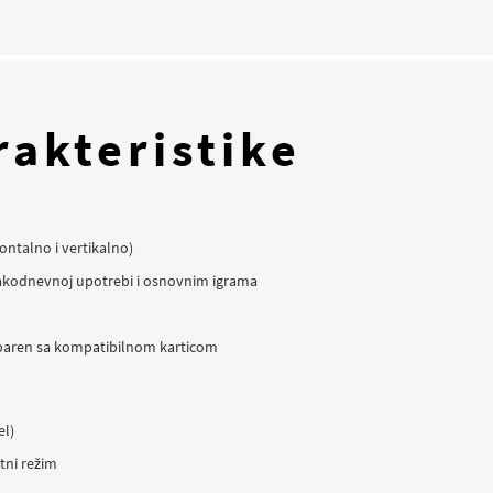
rakteristike
ontalno i vertikalno)
akodnevnoj upotrebi i osnovnim igrama
uparen sa kompatibilnom karticom
el)
tni režim