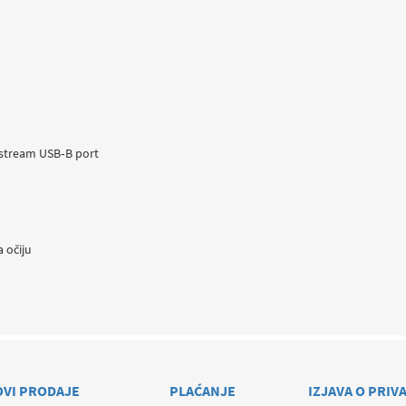
pstream USB‑B port
 očiju
OVI PRODAJE
PLAĆANJE
IZJAVA O PRIV