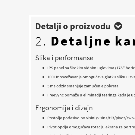
Detalji o proizvodu
2.
Detaljne ka
Slika i performanse
IPS panel sa širokim vidnim uglovima (178 ° horiz
100 Hz osvežavanje omogućava glatku sliku u sv
5 ms odziv smanjuje zamućenje pokreta
FreeSync pomaže u eliminaciji tearinga kada je 
Ergonomija i dizajn
Postolje podesivo po visini (visina/tilt/pivot/swiv
Pivot opcija omogućava rotaciju ekrana za portre