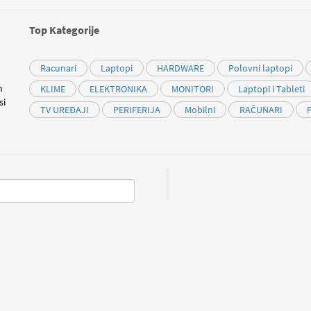
Top Kategorije
Racunari
Laptopi
HARDWARE
Polovni laptopi
m
KLIME
ELEKTRONIKA
MONITORI
Laptopi i Tableti
si
TV UREĐAJI
PERIFERIJA
Mobilni
RAČUNARI