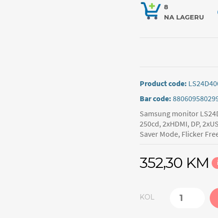
8
NA LAGERU
Product code:
LS24D4
Bar code:
88060958029
Samsung monitor LS24D
250cd, 2xHDMI, DP, 2xUSB
Saver Mode, Flicker Fre
352,30 KM
KOL