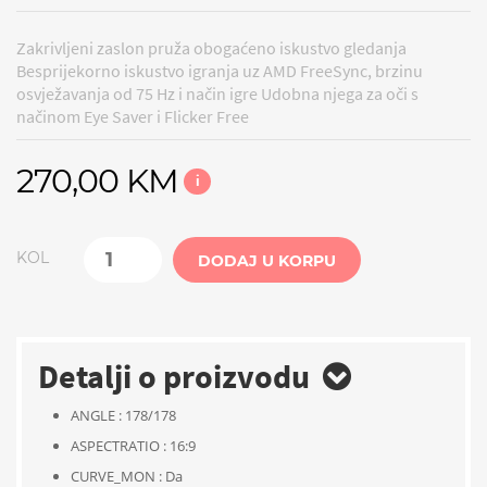
Zakrivljeni zaslon pruža obogaćeno iskustvo gledanja
Besprijekorno iskustvo igranja uz AMD FreeSync, brzinu
osvježavanja od 75 Hz i način igre Udobna njega za oči s
načinom Eye Saver i Flicker Free
270,00 KM
i
KOL
DODAJ U KORPU
Detalji o proizvodu
ANGLE : 178/178
ASPECTRATIO : 16:9
CURVE_MON : Da