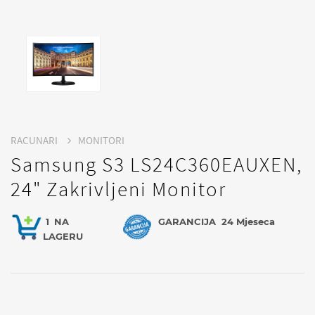
RACUNARI
MONITORI
Samsung S3 LS24C360EAUXEN,
24" Zakrivljeni Monitor
1
NA
GARANCIJA
24 Mjeseca
LAGERU