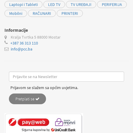
Laptopi i Tableti
LED TV
TV UREĐAJI
PERIFERIJA
Mobilni
RAČUNARI
PRINTERI
Informacije
Kralja Tvrtka 5
88000 Mostar
+387 36 313 110
info@pcc.ba
Prijavom se slažem sa općim uvjetima.
Pretplati se