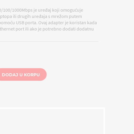
0/100/1000Mbps je uređaj koji omogućuje
aptopa ili drugih uređaja s mrežom putem
pomoću USB porta. Ovaj adapter je koristan kada
hernet port ili ako je potrebno dodati dodatnu
DODAJ U KORPU