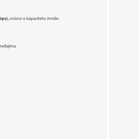
bps)
, ovisno o kapacitetu mreže.
uređajima