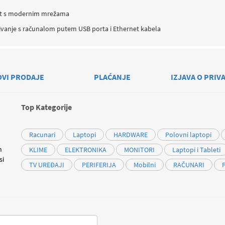
st s modernim mrežama
ivanje s računalom putem USB porta i Ethernet kabela
OVI PRODAJE
PLAĆANJE
IZJAVA O PRIV
Top Kategorije
Racunari
Laptopi
HARDWARE
Polovni laptopi
m
KLIME
ELEKTRONIKA
MONITORI
Laptopi i Tableti
si
TV UREĐAJI
PERIFERIJA
Mobilni
RAČUNARI