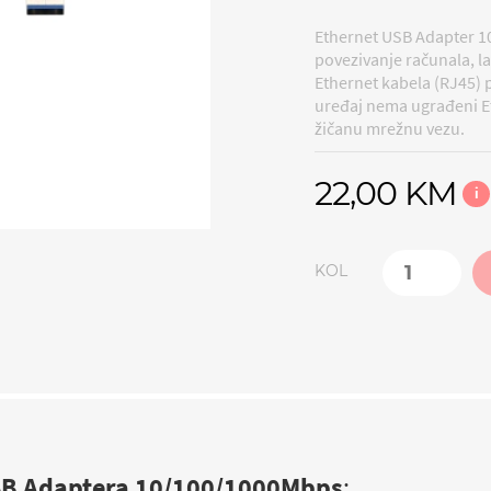
Ethernet USB Adapter 1
povezivanje računala, l
Ethernet kabela (RJ45) 
uređaj nema ugrađeni Et
žičanu mrežnu vezu.
22,00 KM
i
KOL
SB Adaptera 10/100/1000Mbps
: