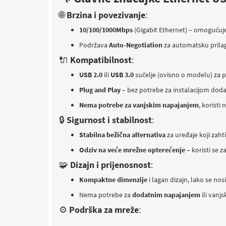
🌐
Brzina i povezivanje
:
10/100/1000Mbps
(Gigabit Ethernet) – omoguću
Podržava
Auto-Negotiation
za automatsku prila
🔌
Kompatibilnost
:
USB 2.0
ili
USB 3.0
sučelje (ovisno o modelu) za 
Plug and Play
– bez potrebe za instalacijom doda
Nema potrebe za vanjskim napajanjem
, koristi
🔒
Sigurnost i stabilnost
:
Stabilna bežična alternativa
za uređaje koji zaht
Odziv na veće mrežne opterećenje
– koristi se 
🧩
Dizajn i prijenosnost
:
Kompaktne dimenzije
i lagan dizajn, lako se nosi 
Nema potrebe za
dodatnim napajanjem
ili vanj
⚙️
Podrška za mreže
: