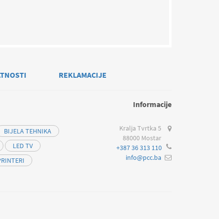
ATNOSTI
REKLAMACIJE
Informacije
Kralja Tvrtka 5
BIJELA TEHNIKA
88000 Mostar
LED TV
+387 36 313 110
info@pcc.ba
PRINTERI