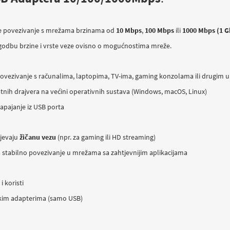
je povezivanje s mrežama brzinama od
10 Mbps
,
100 Mbps
ili
1000 Mbps (1 G
godbu brzine i vrste veze ovisno o mogućnostima mreže.
povezivanje s računalima, laptopima, TV-ima, gaming konzolama ili drugim 
tnih drajvera na većini operativnih sustava (Windows, macOS, Linux)
 napajanje iz USB porta
ijevaju
žičanu vezu
(npr. za gaming ili HD streaming)
za stabilno povezivanje u mrežama sa zahtjevnijim aplikacijama
i koristi
skim adapterima (samo USB)