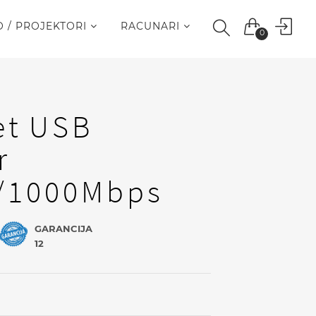
O / PROJEKTORI
RACUNARI
0
et USB
r
/1000Mbps
GARANCIJA
12