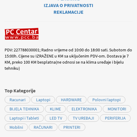
IZJAVA O PRIVATNOSTI
REKLAMACIJE
PDV: 227788030001; Radno vrijeme od 10:00 do 18:00 sati. Subotom do
15:00h. Cijene su IZRAŽENE u KM sa uključenim PDV-om. Dostava je 7
KM, preko 100 KM besplatna(ne odnosi se na klima uređaje i bijelu
tehniku)
Top Kategorije
Racunari
Laptopi
HARDWARE
Polovni laptopi
BIJELA TEHNIKA
KLIME
ELEKTRONIKA
MONITORI
Laptopi i Tableti
LED TV
TV UREĐAJI
PERIFERIJA
Mobilni
RAČUNARI
PRINTERI