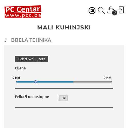
0
MALI KUHINJSKI
BIJELA TEHNIKA
Očisti Sve Filtere
Cijena
0
0
KM
KM
0
KM
Prikaži nedostupne
Da
Ne