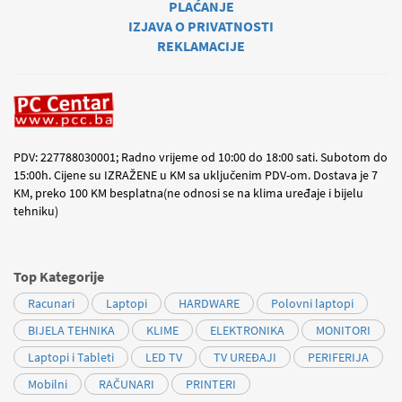
PLAĆANJE
IZJAVA O PRIVATNOSTI
REKLAMACIJE
PDV: 227788030001; Radno vrijeme od 10:00 do 18:00 sati. Subotom do
15:00h. Cijene su IZRAŽENE u KM sa uključenim PDV-om. Dostava je 7
KM, preko 100 KM besplatna(ne odnosi se na klima uređaje i bijelu
tehniku)
Top Kategorije
Racunari
Laptopi
HARDWARE
Polovni laptopi
BIJELA TEHNIKA
KLIME
ELEKTRONIKA
MONITORI
Laptopi i Tableti
LED TV
TV UREĐAJI
PERIFERIJA
Mobilni
RAČUNARI
PRINTERI