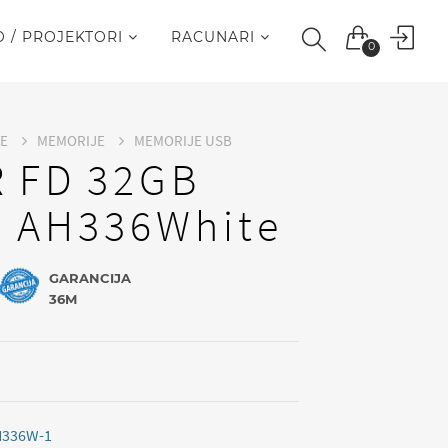
O / PROJEKTORI
RACUNARI
0
RE
MEMORIJE
MEMORIJE USB
 FD 32GB
0 AH336White
GARANCIJA
36M
H336W-1