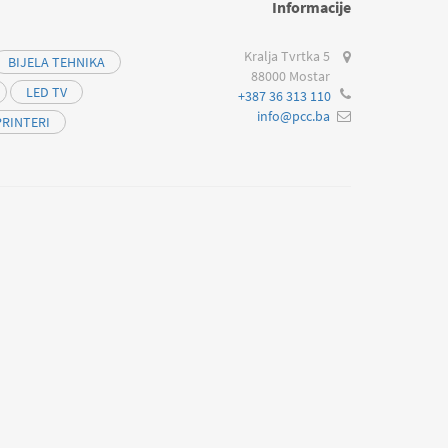
Informacije
Kralja Tvrtka 5
BIJELA TEHNIKA
88000 Mostar
LED TV
+387 36 313 110
info@pcc.ba
PRINTERI