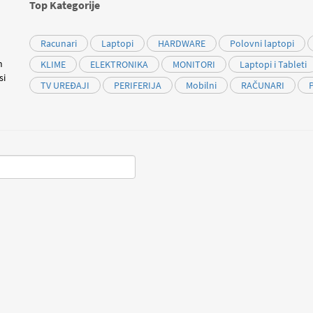
Top Kategorije
Racunari
Laptopi
HARDWARE
Polovni laptopi
m
KLIME
ELEKTRONIKA
MONITORI
Laptopi i Tableti
si
TV UREĐAJI
PERIFERIJA
Mobilni
RAČUNARI