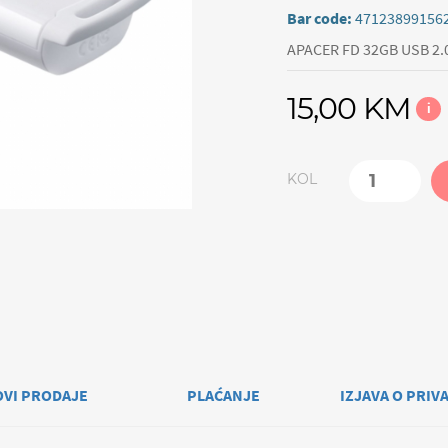
Bar code:
47123899156
APACER FD 32GB USB 2.
15,00 KM
i
KOL
OVI PRODAJE
PLAĆANJE
IZJAVA O PRIV