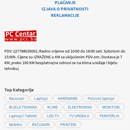
PLAĆANJE
IZJAVA O PRIVATNOSTI
REKLAMACIJE
PDV: 227788030001; Radno vrijeme od 10:00 do 18:00 sati. Subotom do
15:00h. Cijene su IZRAŽENE u KM sa uključenim PDV-om. Dostava je 7
KM, preko 100 KM besplatna(ne odnosi se na klima uređaje i bijelu
tehniku)
Top Kategorije
Racunari
Laptopi
HARDWARE
Polovni laptopi
BIJELA TEHNIKA
KLIME
ELEKTRONIKA
MONITORI
Laptopi i Tableti
LED TV
TV UREĐAJI
PERIFERIJA
Mobilni
RAČUNARI
PRINTERI