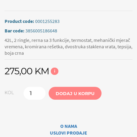
Product code:
0001255283
Bar code:
3856005186648
42L, 2 ringle, rerna sa 3 funkcije, termostat, mehanički mjerač
vremena, kromirana rešetka, dvostruka staklena vrata, tepsija,
boja crna
275,00 KM
i
KOL
DODAJ U KORPU
O NAMA
USLOVI PRODAJE