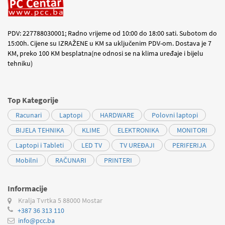
PDV: 227788030001; Radno vrijeme od 10:00 do 18:00 sati. Subotom do
15:00h. Cijene su IZRAŽENE u KM sa uključenim PDV-om. Dostava je 7
KM, preko 100 KM besplatna(ne odnosi se na klima uređaje i bijelu
tehniku)
Top Kategorije
Racunari
Laptopi
HARDWARE
Polovni laptopi
BIJELA TEHNIKA
KLIME
ELEKTRONIKA
MONITORI
Laptopi i Tableti
LED TV
TV UREĐAJI
PERIFERIJA
Mobilni
RAČUNARI
PRINTERI
Informacije
Kralja Tvrtka 5
88000 Mostar
+387 36 313 110
info@pcc.ba