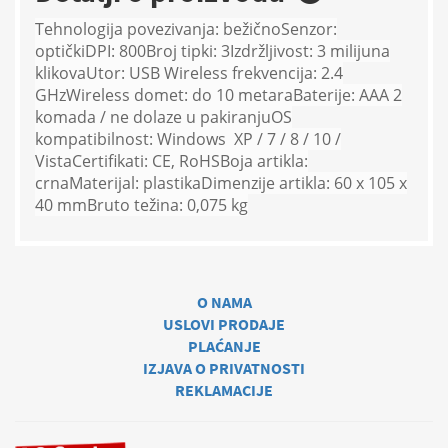
Tehnologija povezivanja: bežično
Senzor:
optički
DPI: 800
Broj tipki: 3
Izdržljivost: 3 milijuna
klikova
Utor: USB
Wireless frekvencija: 2.4
GHz
Wireless domet: do 10 metara
Baterije: AAA 2
komada / ne dolaze u pakiranju
OS
kompatibilnost: Windows XP / 7 / 8 / 10 /
Vista
Certifikati: CE, RoHS
Boja artikla:
crna
Materijal: plastika
Dimenzije artikla: 60 x 105 x
40 mm
Bruto težina: 0,075 kg
O NAMA
USLOVI PRODAJE
PLAĆANJE
IZJAVA O PRIVATNOSTI
REKLAMACIJE