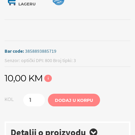
LAGERU
Bar code:
3858893885719
Senzor: optički DPI: 800 Broj tipki: 3
10,00 KM
i
KOL
DODAJ U KORPU
Detalji o proizvodu