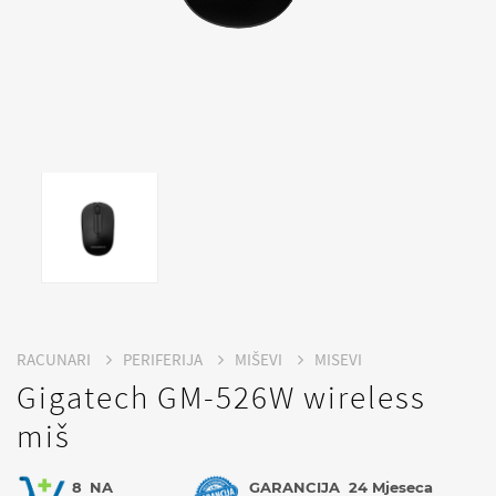
RACUNARI
PERIFERIJA
MIŠEVI
MISEVI
Gigatech GM-526W wireless
miš
8
NA
GARANCIJA
24 Mjeseca