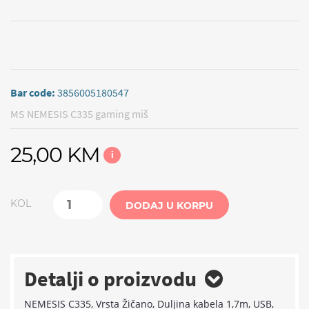
Bar code:
3856005180547
MS NEMESIS C335 gaming miš
25,00 KM
i
KOL
DODAJ U KORPU
Detalji o proizvodu
NEMESIS C335, Vrsta Žičano, Duljina kabela 1,7m, USB,