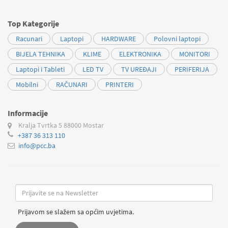
Top Kategorije
Racunari
Laptopi
HARDWARE
Polovni laptopi
BIJELA TEHNIKA
KLIME
ELEKTRONIKA
MONITORI
Laptopi i Tableti
LED TV
TV UREĐAJI
PERIFERIJA
Mobilni
RAČUNARI
PRINTERI
Informacije
Kralja Tvrtka 5
88000 Mostar
+387 36 313 110
info@pcc.ba
Prijavom se slažem sa općim uvjetima.