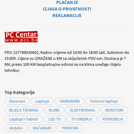
PLAĆANJE
IZJAVA O PRIVATNOSTI
REKLAMACIJE
PDV: 227788030001; Radno vrijeme od 10:00 do 18:00 sati. Subotom do
15:00h. Cijene su IZRAŽENE u KM sa uključenim PDV-om. Dostava je 7
KM, preko 100 KM besplatna(ne odnosi se na klima uređaje i bijelu
tehniku)
Top Kategorije
Racunari
Laptopi
HARDWARE
Polovni laptopi
BIJELA TEHNIKA
KLIME
ELEKTRONIKA
MONITORI
Laptopi i Tableti
LED TV
TV UREĐAJI
PERIFERIJA
Mobilni
RAČUNARI
PRINTERI