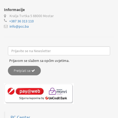
Informacije
Kralja Tvrtka 5
88000 Mostar
+387 36 313 110
info@pcc.ba
Prijavom se slažem sa općim uvjetima.
Pretplati se
PC Centar