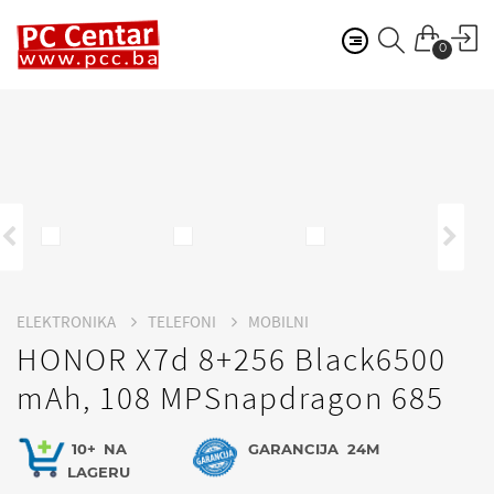
0
ELEKTRONIKA
TELEFONI
MOBILNI
HONOR X7d 8+256 Black6500
mAh, 108 MPSnapdragon 685
10+
NA
GARANCIJA
24M
LAGERU