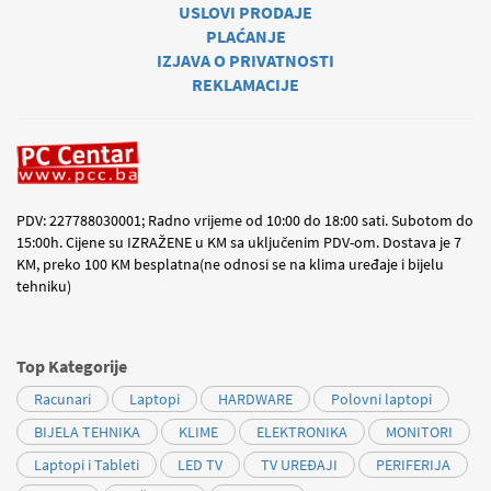
USLOVI PRODAJE
PLAĆANJE
IZJAVA O PRIVATNOSTI
REKLAMACIJE
PDV: 227788030001; Radno vrijeme od 10:00 do 18:00 sati. Subotom do
15:00h. Cijene su IZRAŽENE u KM sa uključenim PDV-om. Dostava je 7
KM, preko 100 KM besplatna(ne odnosi se na klima uređaje i bijelu
tehniku)
Top Kategorije
Racunari
Laptopi
HARDWARE
Polovni laptopi
BIJELA TEHNIKA
KLIME
ELEKTRONIKA
MONITORI
Laptopi i Tableti
LED TV
TV UREĐAJI
PERIFERIJA