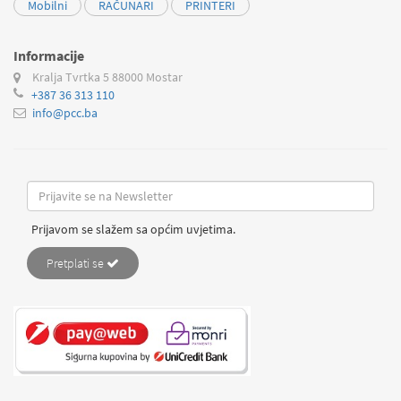
Mobilni
RAČUNARI
PRINTERI
Informacije
Kralja Tvrtka 5
88000 Mostar
+387 36 313 110
info@pcc.ba
Prijavom se slažem sa općim uvjetima.
Pretplati se