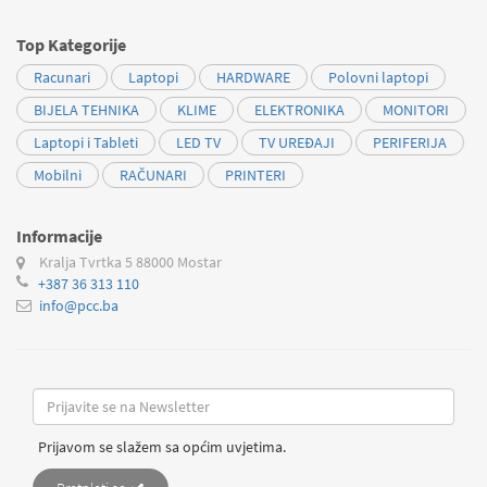
Top Kategorije
Racunari
Laptopi
HARDWARE
Polovni laptopi
BIJELA TEHNIKA
KLIME
ELEKTRONIKA
MONITORI
Laptopi i Tableti
LED TV
TV UREĐAJI
PERIFERIJA
Mobilni
RAČUNARI
PRINTERI
Informacije
Kralja Tvrtka 5
88000 Mostar
+387 36 313 110
info@pcc.ba
Prijavom se slažem sa općim uvjetima.