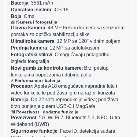
Baterija
: 3561 mAh
Operativni sistem
: iOS 18
Boja
: Crna
📸
Kamera i fotografija
Glavna kamera
: 48 MP Fusion kamera sa senzorom
pomaka za optičku stabilizaciju slike
Ultraširoka kamera
: 12 MP sa 120° vidnim poljem
Prednja kamera
: 12 MP sa autofokusom
Fotografski stilovi
: Omogućavaju prilagodbu
izgleda fotografija
Novi gumb za kontrolu kamere
: Brzi pristup
funkcijama poput zuma i dubine polja
⚡
Performanse i baterija
Procesor
: Apple A18 omogućava napredne foto i
video funkcije te podržava igre na razini konzola
Baterija
: Do 22 sata reprodukcije videa; podržava
brzo punjenje putem USB-C i MagSafe
📶
Povezivost i dodatne funkcije
Povezivost
: 5G, Wi-Fi 7, Bluetooth 5.3, NFC, Ultra
Wideband (UWB)
Sigurnosne funkcije
: Face ID, detekcija sudara,