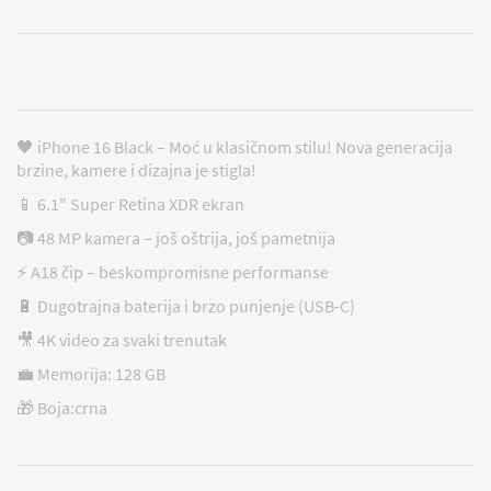
🖤 iPhone 16 Black – Moć u klasičnom stilu! Nova generacija
brzine, kamere i dizajna je stigla!
📱 6.1" Super Retina XDR ekran
📷 48 MP kamera – još oštrija, još pametnija
⚡ A18 čip – beskompromisne performanse
🔋 Dugotrajna baterija i brzo punjenje (USB-C)
🎥 4K video za svaki trenutak
💼 Memorija: 128 GB
🎁 Boja:crna