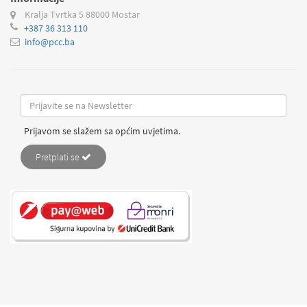
Kralja Tvrtka 5
88000 Mostar
+387 36 313 110
info@pcc.ba
Prijavom se slažem sa općim uvjetima.
Pretplati se