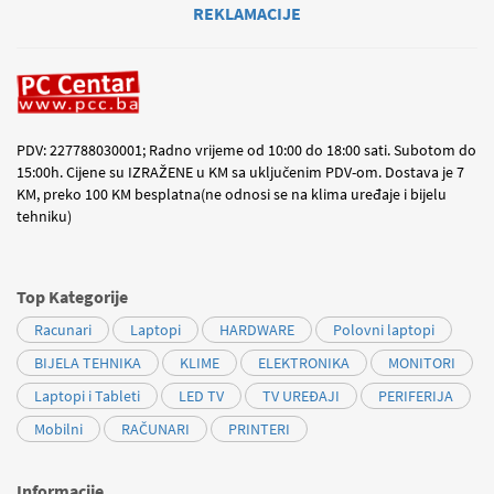
REKLAMACIJE
PDV: 227788030001; Radno vrijeme od 10:00 do 18:00 sati. Subotom do
15:00h. Cijene su IZRAŽENE u KM sa uključenim PDV-om. Dostava je 7
KM, preko 100 KM besplatna(ne odnosi se na klima uređaje i bijelu
tehniku)
Top Kategorije
Racunari
Laptopi
HARDWARE
Polovni laptopi
BIJELA TEHNIKA
KLIME
ELEKTRONIKA
MONITORI
Laptopi i Tableti
LED TV
TV UREĐAJI
PERIFERIJA
Mobilni
RAČUNARI
PRINTERI
Informacije