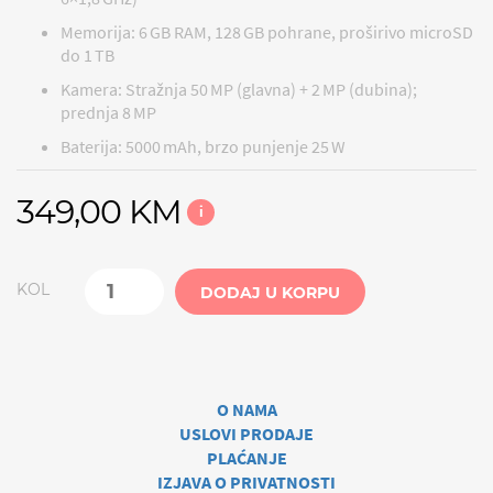
Memorija: 6 GB RAM, 128 GB pohrane, proširivo microSD
do 1 TB
Kamera: Stražnja 50 MP (glavna) + 2 MP (dubina);
prednja 8 MP
Baterija: 5000 mAh, brzo punjenje 25 W
349,00 KM
i
KOL
DODAJ U KORPU
O NAMA
USLOVI PRODAJE
PLAĆANJE
IZJAVA O PRIVATNOSTI