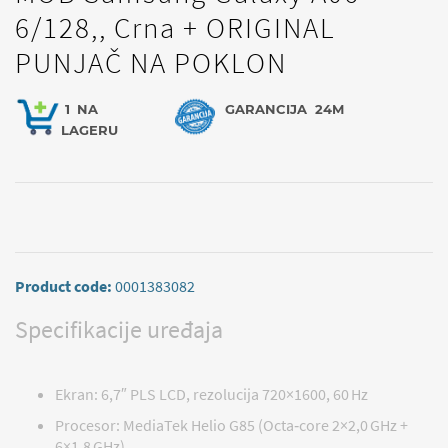
6/128,, Crna + ORIGINAL
PUNJAČ NA POKLON
1
NA
GARANCIJA
24M
LAGERU
Product code:
0001383082
Specifikacije uređaja
Ekran: 6,7″ PLS LCD, rezolucija 720×1600, 60 Hz
Procesor: MediaTek Helio G85 (Octa‑core 2×2,0 GHz +
6×1,8 GHz)