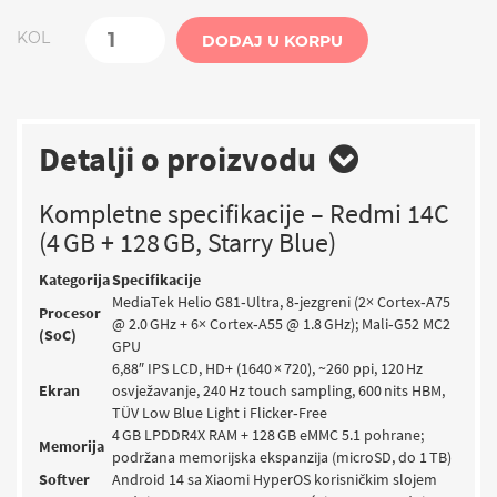
KOL
DODAJ U KORPU
Detalji o proizvodu
Kompletne specifikacije – Redmi 14C
(4 GB + 128 GB, Starry Blue)
Kategorija
Specifikacije
MediaTek Helio G81‑Ultra, 8‑jezgreni (2× Cortex‑A75
Procesor
@ 2.0 GHz + 6× Cortex‑A55 @ 1.8 GHz); Mali‑G52 MC2
(SoC)
GPU
6,88″ IPS LCD, HD+ (1640 × 720), ~260 ppi, 120 Hz
Ekran
osvježavanje, 240 Hz touch sampling, 600 nits HBM,
TÜV Low Blue Light i Flicker‑Free
4 GB LPDDR4X RAM + 128 GB eMMC 5.1 pohrane;
Memorija
podržana memorijska ekspanzija (microSD, do 1 TB)
Softver
Android 14 sa Xiaomi HyperOS korisničkim slojem