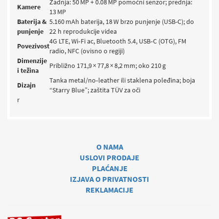
Zadnja: 50 MP + 0.08 MP pomoćni senzor; prednja:
Kamere
13 MP
Baterija &
5.160 mAh baterija, 18 W brzo punjenje (USB-C); do
punjenje
22 h reprodukcije videa
4G LTE, Wi‑Fi ac, Bluetooth 5.4, USB‑C (OTG), FM
Povezivost
radio, NFC (ovisno o regiji)
Dimenzije
Približno 171,9 × 77,8 × 8,2 mm; oko 210 g
i težina
Tanka metal/no‑leather ili staklena poleđina; boja
Dizajn
“Starry Blue”; zaštita TÜV za oči
r
O NAMA
USLOVI PRODAJE
PLAĆANJE
IZJAVA O PRIVATNOSTI
REKLAMACIJE