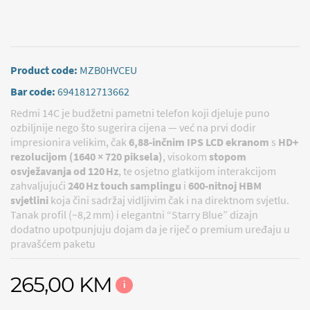
Product code:
MZB0HVCEU
Bar code:
6941812713662
Redmi 14C je budžetni pametni telefon koji djeluje puno
ozbiljnije nego što sugerira cijena — već na prvi dodir
impresionira velikim, čak
6,88‑inčnim IPS LCD ekranom
s
HD+
rezolucijom (1640 × 720 piksela)
, visokom
stopom
osvježavanja od 120 Hz
, te osjetno glatkijom interakcijom
zahvaljujući
240 Hz touch samplingu
i
600-nitnoj HBM
svjetlini
koja čini sadržaj vidljivim čak i na direktnom svjetlu.
Tanak profil (~8,2 mm) i elegantni “Starry Blue” dizajn
dodatno upotpunjuju dojam da je riječ o premium uređaju u
pravašćem paketu
265,00 KM
i