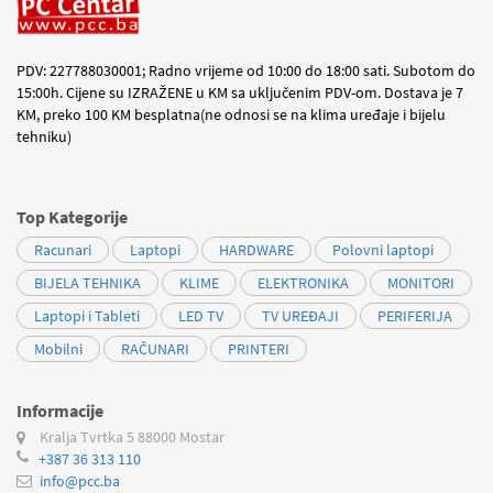
PDV: 227788030001; Radno vrijeme od 10:00 do 18:00 sati. Subotom do
15:00h. Cijene su IZRAŽENE u KM sa uključenim PDV-om. Dostava je 7
KM, preko 100 KM besplatna(ne odnosi se na klima uređaje i bijelu
tehniku)
Top Kategorije
Racunari
Laptopi
HARDWARE
Polovni laptopi
BIJELA TEHNIKA
KLIME
ELEKTRONIKA
MONITORI
Laptopi i Tableti
LED TV
TV UREĐAJI
PERIFERIJA
Mobilni
RAČUNARI
PRINTERI
Informacije
Kralja Tvrtka 5
88000 Mostar
+387 36 313 110
info@pcc.ba