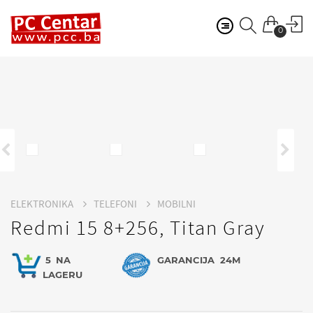
0
ELEKTRONIKA
TELEFONI
MOBILNI
Redmi 15 8+256, Titan Gray
5
NA
GARANCIJA
24M
LAGERU