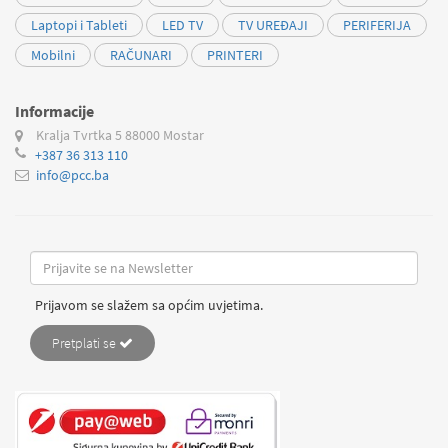
Laptopi i Tableti
LED TV
TV UREĐAJI
PERIFERIJA
Mobilni
RAČUNARI
PRINTERI
Informacije
Kralja Tvrtka 5
88000 Mostar
+387 36 313 110
info@pcc.ba
Prijavom se slažem sa općim uvjetima.
Pretplati se