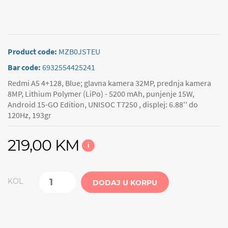
Product code:
MZB0JSTEU
Bar code:
6932554425241
Redmi A5 4+128, Blue; glavna kamera 32MP, prednja kamera
8MP, Lithium Polymer (LiPo) - 5200 mAh, punjenje 15W,
Android 15-GO Edition, UNISOC T7250 , displej: 6.88'' do
120Hz, 193gr
219,00 KM
i
KOL
DODAJ U KORPU