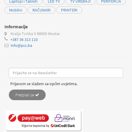
Laptopi i Tableti
LED TV
TV UREĐAJI
PERIFERIJA
Mobilni
RAČUNARI
PRINTERI
Informacije
Kralja Tvrtka 5
88000 Mostar
+387 36 313 110
info@pcc.ba
Prijavom se slažem sa općim uvjetima.
Pretplati se